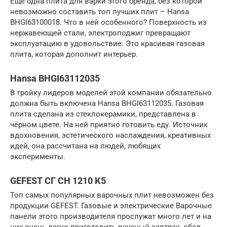
Ещё одна плита для варки этого бренда, без которой
невозможно составить топ лучших плит – Hansa
BHGI63100018. Что в ней особенного? Поверхность из
нержавеющей стали, электроподжиг превращают
эксплуатацию в удовольствие. Это красивая газовая
плита, которая дополнит интерьер.
Hansa BHGI63112035
В тройку лидеров моделей этой компании обязательно
должна быть включена Hansa BHGI63112035. Газовая
плита сделана из стеклокерамики, представлена в
чёрном цвете. На ней приятно готовить еду. Источник
вдохновения, эстетического наслаждения, креативных
идей, она рассчитана на людей, любящих
эксперименты.
GEFEST СГ СН 1210 К5
Топ самых популярных варочных плит невозможен без
продукции GEFEST. Газовые и электрические Варочные
панели этого производителя прослужат много лет и на
них очень легко приготовить вкусный завтрак, обед,