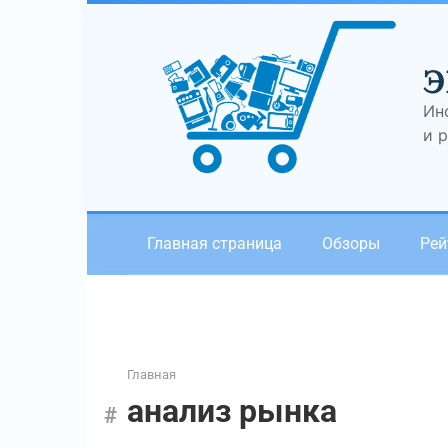
Перейти
к
контенту
Э
Ин
и 
Главная страница
Обзоры
Рей
Главная
анализ рынка