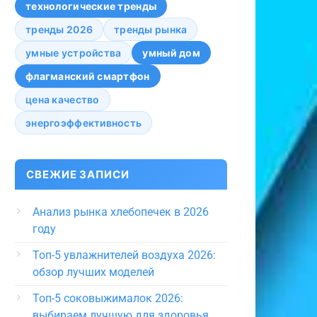
технологические тренды
тренды 2026
тренды рынка
умные устройства
умный дом
флагманский смартфон
цена качество
энергоэффективность
СВЕЖИЕ ЗАПИСИ
Анализ рынка хлебопечек в 2026
году
Топ-5 увлажнителей воздуха 2026:
обзор лучших моделей
Топ-5 соковыжималок 2026:
выбираем лучшую для здоровья