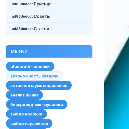
Рейтинг
Советы
Статьи
МЕТКИ
bluetooth-колонки
автономность батареи
активное шумоподавление
анализ рынка
беспроводные наушники
выбор колонки
выбор наушников