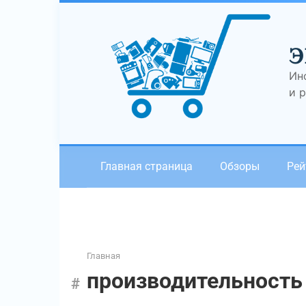
Перейти
к
контенту
Э
Ин
и 
Главная страница
Обзоры
Рей
Главная
производительность