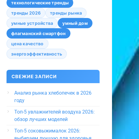
технологические тренды
тренды 2026
тренды рынка
умные устройства
умный дом
флагманский смартфон
цена качество
энергоэффективность
СВЕЖИЕ ЗАПИСИ
Анализ рынка хлебопечек в 2026
году
Топ-5 увлажнителей воздуха 2026:
обзор лучших моделей
Топ-5 соковыжималок 2026:
выбираем лучшую для здоровья