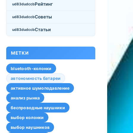
Рейтинг
Советы
Статьи
МЕТКИ
bluetooth-колонки
автономность батареи
активное шумоподавление
анализ рынка
беспроводные наушники
выбор колонки
выбор наушников