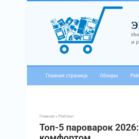
Перейти
к
контенту
Э
Ин
и 
Главная страница
Обзоры
Рей
Главная
»
Рейтинг
Топ-5 пароварок 2026:
комфортом