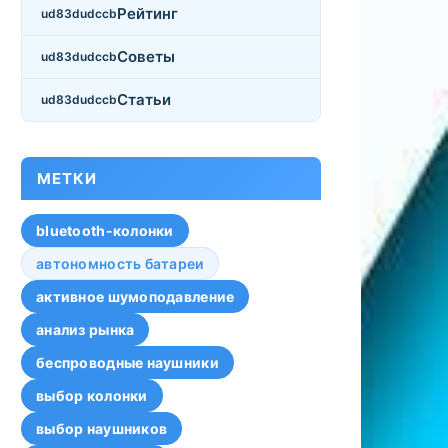
Рейтинг
Советы
Статьи
МЕТКИ
bluetooth-колонки
автономность батареи
активное шумоподавление
анализ рынка
беспроводные наушники
выбор колонки
выбор наушников