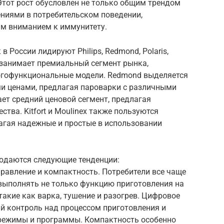
 Этот рост обусловлен не только общим трендом
ениями в потребительском поведении,
м вниманием к иммунитету.
 России лидируют Philips, Redmond, Polaris,
но занимает премиальный сегмент рынка,
огофункциональные модели. Redmond выделяется
и ценами, предлагая пароварки с различными
ает средний ценовой сегмент, предлагая
тва. Kitfort и Moulinex также пользуются
агая надежные и простые в использовании
людаются следующие тенденции:
равление и компактность. Потребители все чаще
выполнять не только функцию приготовления на
 такие как варка, тушение и разогрев. Цифровое
й контроль над процессом приготовления и
 режимы и программы. Компактность особенно