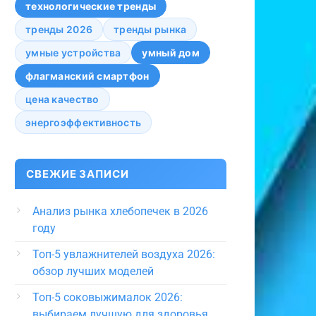
технологические тренды
тренды 2026
тренды рынка
умные устройства
умный дом
флагманский смартфон
цена качество
энергоэффективность
СВЕЖИЕ ЗАПИСИ
Анализ рынка хлебопечек в 2026
году
Топ-5 увлажнителей воздуха 2026:
обзор лучших моделей
Топ-5 соковыжималок 2026:
выбираем лучшую для здоровья