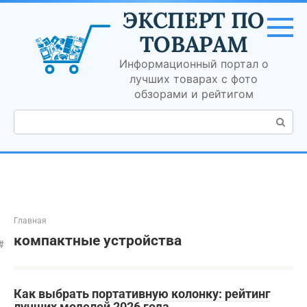
Перейти
ЭКСПЕРТ ПО
к
контенту
ТОВАРАМ
Информационный портал о
лучших товарах с фото
обзорами и рейтигом
Поиск:
Главная
компактные устройства
Как выбрать портативную колонку: рейтинг
лучших моделей 2026 года