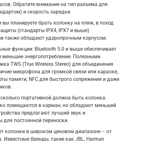
часов. Обратите внимание на тип разъема для
андартом) и скорость зарядки.
 вы планируете брать колонку на пляж, в поход
защиты (стандарты IPX4, IPX7 и выше)
ли также обладают ударопрочным корпусом.
ьные функции: Bluetooth 5.0 и выше обеспечивает
 и меньшее энергопотребление. Полезными
ка TWS (True Wireless Stereo) для объединения
аличие микрофона для громкой связи или караоке,
арты памяти, NFC для быстрого сопряжения и даже
иков.
насколько портативной должна быть колонка.
ко помещаются в карман, но обладают меньшей
тройства предлагают лучший звук и
ы для постоянной переноски.
ет колонки в широком ценовом диапазоне – от
 Известные бренды, такие как JBL, Harman