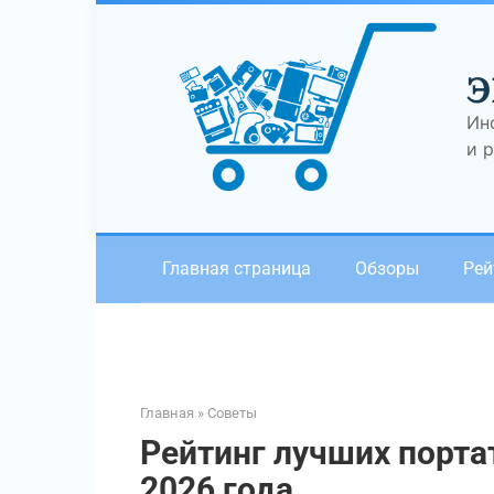
Перейти
к
контенту
Э
Ин
и 
Главная страница
Обзоры
Рей
Главная
»
Советы
Рейтинг лучших порта
2026 года