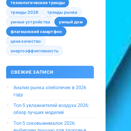
технологические тренды
тренды 2026
тренды рынка
умные устройства
умный дом
флагманский смартфон
цена качество
энергоэффективность
СВЕЖИЕ ЗАПИСИ
Анализ рынка хлебопечек в 2026
году
Топ-5 увлажнителей воздуха 2026:
обзор лучших моделей
Топ-5 соковыжималок 2026:
выбираем лучшую для здоровья