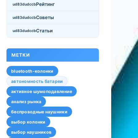
Рейтинг
Советы
Статьи
МЕТКИ
bluetooth-колонки
автономность батареи
активное шумоподавление
анализ рынка
беспроводные наушники
выбор колонки
выбор наушников