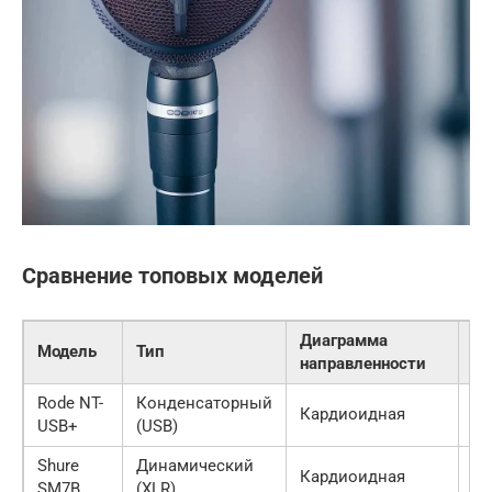
Сравнение топовых моделей
Диаграмма
Модель
Тип
Це
направленности
Rode NT-
Конденсаторный
Кардиоидная
~1
USB+
(USB)
Shure
Динамический
Кардиоидная
~4
SM7B
(XLR)