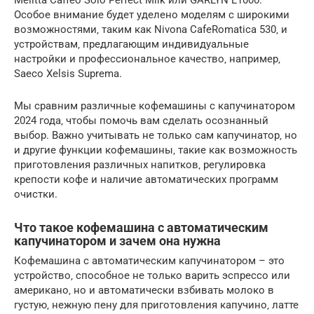
Melitta Caffeo Solo Perfect Milk или GARLYN L1000.
Особое внимание будет уделено моделям с широкими
возможностями‚ таким как Nivona CafeRomatica 530‚ и
устройствам‚ предлагающим индивидуальные
настройки и профессиональное качество‚ например‚
Saeco Xelsis Suprema.
Мы сравним различные кофемашины с капучинатором
2024 года‚ чтобы помочь вам сделать осознанный
выбор. Важно учитывать не только сам капучинатор‚ но
и другие функции кофемашины‚ такие как возможность
приготовления различных напитков‚ регулировка
крепости кофе и наличие автоматических программ
очистки.
Что такое кофемашина с автоматическим
капучинатором и зачем она нужна
Кофемашина с автоматическим капучинатором – это
устройство‚ способное не только варить эспрессо или
американо‚ но и автоматически взбивать молоко в
густую‚ нежную пену для приготовления капучино‚ латте