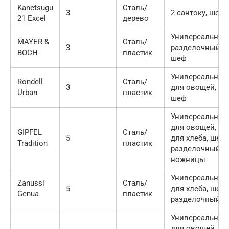
Kanetsugu
Сталь/
3
2 сантоку, шеф
21 Excel
дерево
Универсальный
MAYER &
Сталь/
3
разделочный,
BOCH
пластик
шеф
Универсальный
Rondell
Сталь/
3
для овощей,
Urban
пластик
шеф
Универсальный
для овощей,
GIPFEL
Сталь/
5
для хлеба, шеф,
Tradition
пластик
разделочный,
ножницы
Универсальный
Zanussi
Сталь/
5
для хлеба, шеф,
Genua
пластик
разделочный
Универсальный
для овощей,