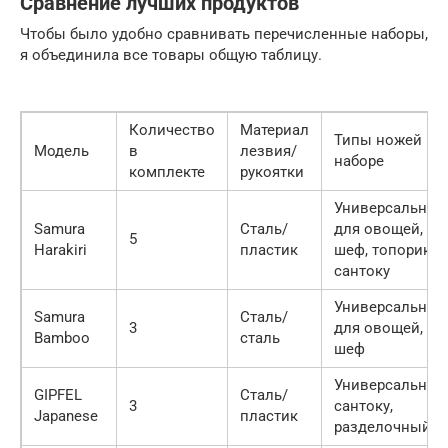
Сравнение лучших продуктов
Чтобы было удобно сравнивать перечисленные наборы,
я объединила все товары общую таблицу.
Количество
Материал
Типы ножей в
Модель
в
лезвия/
наборе
комплекте
рукоятки
Универсальный
Samura
Сталь/
для овощей,
5
Harakiri
пластик
шеф, топорик,
сантоку
Универсальный
Samura
Сталь/
3
для овощей,
Bamboo
сталь
шеф
Универсальный
GIPFEL
Сталь/
3
сантоку,
Japanese
пластик
разделочный