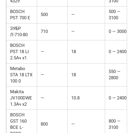
4329
3100
BOSCH
500 —
500
—
PST 700 E
3100
ЗУБР
710
—
0 — 3000
Л-710-80
BOSCH
PST 18 LI
—
18
0 — 2400
2.5Ач x1
Metabo
550 —
STA 18 LTX
—
18
2800
100 0
Makita
JV100DWE
—
10.8
0 — 2400
1.3Ач х2
BOSCH
GST 160
800 —
800
—
BCE L-
3100