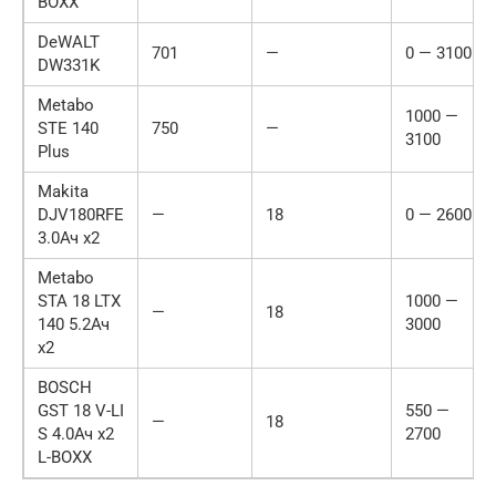
BOXX
DeWALT
701
—
0 — 3100
DW331K
Metabo
1000 —
STE 140
750
—
3100
Plus
Makita
DJV180RFE
—
18
0 — 2600
3.0Ач х2
Metabo
STA 18 LTX
1000 —
—
18
140 5.2Ач
3000
x2
BOSCH
GST 18 V-LI
550 —
—
18
S 4.0Ач x2
2700
L-BOXX