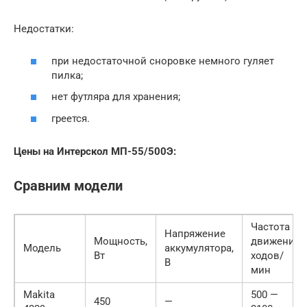
Недостатки:
при недостаточной сноровке немного гуляет
пилка;
нет футляра для хранения;
греется.
Цены на Интерскол МП-55/500Э:
Сравним модели
Частота
Напряжение
Мощность,
движения,
Модель
аккумулятора,
Вт
ходов/
В
мин
Makita
500 —
450
—