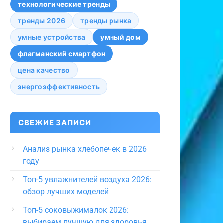
технологические тренды
тренды 2026
тренды рынка
умные устройства
умный дом
флагманский смартфон
цена качество
энергоэффективность
СВЕЖИЕ ЗАПИСИ
Анализ рынка хлебопечек в 2026
году
Топ-5 увлажнителей воздуха 2026:
обзор лучших моделей
Топ-5 соковыжималок 2026:
выбираем лучшую для здоровья