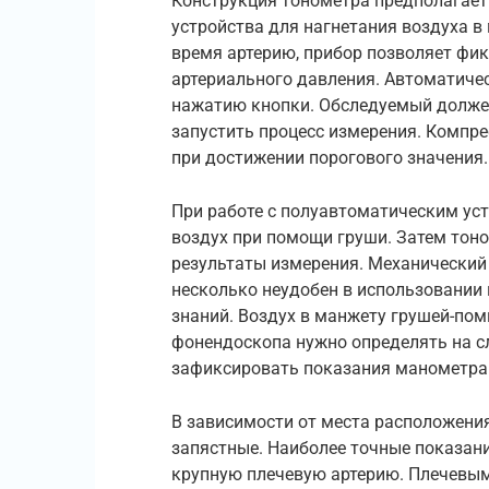
Конструкция тонометра предполагает
устройства для нагнетания воздуха в
время артерию, прибор позволяет фи
артериального давления. Автоматиче
нажатию кнопки. Обследуемый должен
запустить процесс измерения. Компре
при достижении порогового значения.
При работе с полуавтоматическим ус
воздух при помощи груши. Затем тон
результаты измерения. Механический
несколько неудобен в использовании 
знаний. Воздух в манжету грушей-пом
фонендоскопа нужно определять на сл
зафиксировать показания манометра
В зависимости от места расположени
запястные. Наиболее точные показан
крупную плечевую артерию. Плечевым