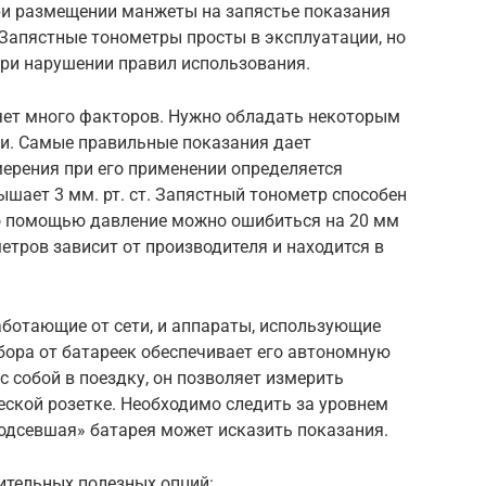
При размещении манжеты на запястье показания
 Запястные тонометры просты в эксплуатации, но
ри нарушении правил использования.
яет много факторов. Нужно обладать некоторым
ии. Самые правильные показания дает
мерения при его применении определяется
шает 3 мм. рт. ст. Запястный тонометр способен
го помощью давление можно ошибиться на 20 мм
етров зависит от производителя и находится в
аботающие от сети, и аппараты, использующие
бора от батареек обеспечивает его автономную
с собой в поездку, он позволяет измерить
еской розетке. Необходимо следить за уровнем
подсевшая» батарея может исказить показания.
ительных полезных опций: