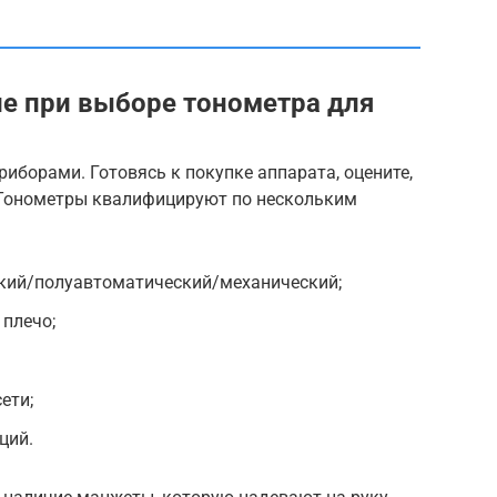
ие при выборе тонометра для
борами. Готовясь к покупке аппарата, оцените,
. Тонометры квалифицируют по нескольким
ский/полуавтоматический/механический;
 плечо;
ети;
ций.