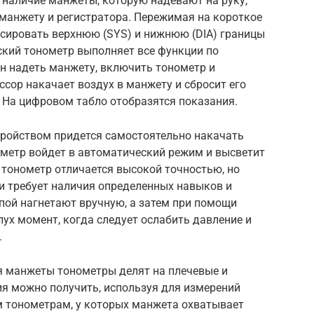
 наличие манжеты, которую надевают на руку,
 манжету и регистратора. Пережимая на короткое
ксировать верхнюю (SYS) и нижнюю (DIA) границы
ский тонометр выполняет все функции по
 надеть манжету, включить тонометр и
ссор накачает воздух в манжету и сбросит его
 На цифровом табло отобразятся показания.
тройством придется самостоятельно накачать
ометр войдет в автоматический режим и высветит
 тонометр отличается высокой точностью, но
и требует наличия определенных навыков и
пой нагнетают вручную, а затем при помощи
ух момент, когда следует ослабить давление и
.
я манжеты тонометры делят на плечевые и
ия можно получить, используя для измерений
 тонометрам, у которых манжета охватывает