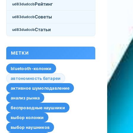
Рейтинг
Советы
Статьи
МЕТКИ
bluetooth-колонки
автономность батареи
активное шумоподавление
анализ рынка
беспроводные наушники
выбор колонки
выбор наушников