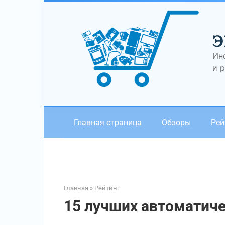
Перейти
к
контенту
Э
Ин
и 
Главная страница
Обзоры
Рей
Главная
»
Рейтинг
15 лучших автоматич