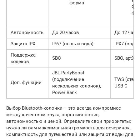
форма
фор
фак
Автономность
До 20 часов
До 12 часо
Защита IPX
IP67 (пыль и вода)
IPX7 (вода)
Поддержка
SBC
SBC, aptX
кодеков
JBL PartyBoost
(подключение
TWS (стере
Доп. функции
нескольких колонок),
USB-C
Power Bank
Выбор Bluetooth-колонки – это всегда компромисс
между качеством звука, портативностью,
автономностью и ценой. Определите свои приоритеты:
нужна ли вам максимальная громкость для вечеринок,
компактность для путешествий или защита от воды для