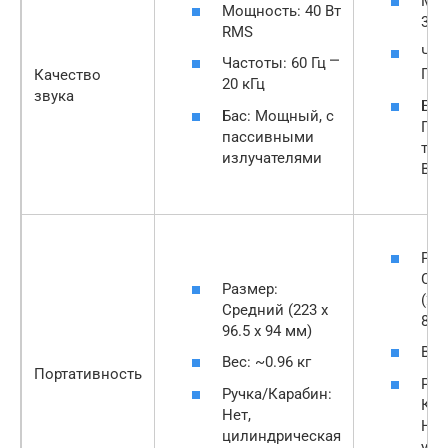
Мощ
Мощность: 40 Вт
30 
RMS
Час
Частоты: 60 Гц ⎻
Гц 
Качество
20 кГц
звука
Бас
Бас: Мощный, с
Глу
пассивными
тех
излучателями
Bas
Раз
Сре
Размер:
(257
Средний (223 x
81 
96.5 x 94 мм)
Вес
Вес: ~0.96 кг
Портативность
Руч
Ручка/Карабин:
Кар
Нет,
Нет
цилиндрическая
удо