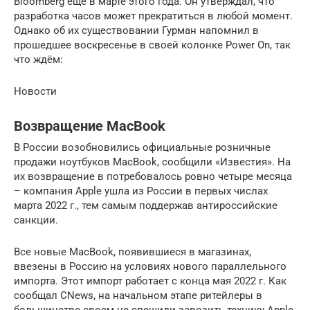
Bloomberg ещё в марте этого года. Он утверждал, что
разработка часов может прекратиться в любой момент.
Однако об их существовании Гурман напомнил в
прошедшее воскресенье в своей колонке Power On, так
что ждём:
Новости
Возвращение MacBook
В России возобновились официальные розничные
продажи ноутбуков MacBook, сообщили «Известия». На
их возвращение в потребовалось ровно четыре месяца
– компания Apple ушла из России в первых числах
марта 2022 г., тем самым поддержав антироссийские
санкции.
Все новые MacBook, появившиеся в магазинах,
ввезены в Россию на условиях нового параллельного
импорта. Этот импорт работает с конца мая 2022 г. Как
сообщал CNews, на начальном этапе ритейлеры в
большинстве своем не спешили завозить технику Apple.