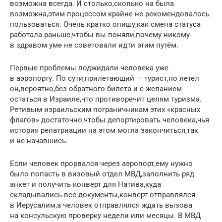
возможна всегда. И столько,сколько на была
возможна,этим процессом крайне не рекомендовалось
пользоваться. Очень кратко опишу,как смена статуса
работала раньше,чтобы вы поняли,почему никому
в здравом уме не советовали идти этим путём.
Первые проблемы поджидали человека уже
в аэропорту. По сути,прилетающий — турист,но летел
он,вероятно,без обратного билета и с желанием
остаться в Израиле,что противоречит целям туризма.
Ретивым израильским пограничникам этих «красных
флагов» достаточно,чтобы депортировать человека,чья
история репатриации на этом могла закончиться,так
и не начавшись.
Если человек прорвался через аэропорт,ему нужно
было попасть в визовый отдел МВД,заполнить ряд
анкет и получить конверт для Натива,куда
складывались все документы,конверт отправлялся
в Иерусалим,а человек отправлялся ждать вызова
на консульскую проверку недели или месяцы. В МВД