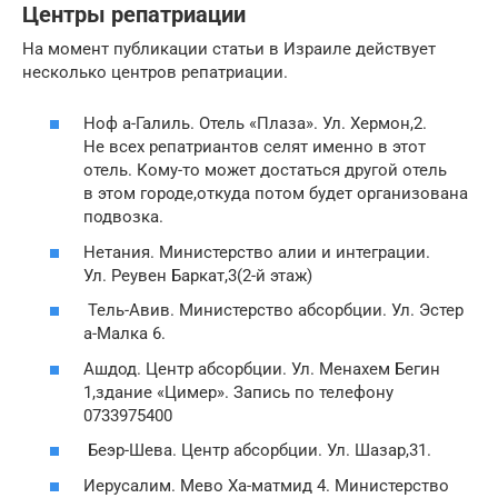
Центры репатриации
На момент публикации статьи в Израиле действует
несколько центров репатриации.
Ноф а-Галиль. Отель «Плаза». Ул. Хермон,2.
Не всех репатриантов селят именно в этот
отель. Кому-то может достаться другой отель
в этом городе,откуда потом будет организована
подвозка.
Нетания. Министерство алии и интеграции.
Ул. Реувен Баркат,3(2-й этаж)
Тель-Авив. Министерство абсорбции. Ул. Эстер
а-Малка 6.
Ашдод. Центр абсорбции. Ул. Менахем Бегин
1,здание «Цимер». Запись по телефону
0733975400
Беэр-Шева. Центр абсорбции. Ул. Шазар,31.
Иерусалим. Мево Ха-матмид 4. Министерство