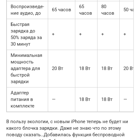
Воспроизведе­
65
80
65 часов
50 час
ние аудио, до
часов
часов
Быстрая
зарядка до
+
+
+
+
50% заряда за
30 минут
Минимальная
мощность
адаптера для
20 Вт
18 Вт
18 Вт
20 Вт
быстрой
зарядки
Адаптер
питания в
—
18 Вт
18 Вт
—
комплекте
В пользу экологии, с новым iPhone теперь не будет ни
какого блочка зарядки. Даже не знаю что по этому
поводу сказать…Добавилась функция беспроводной