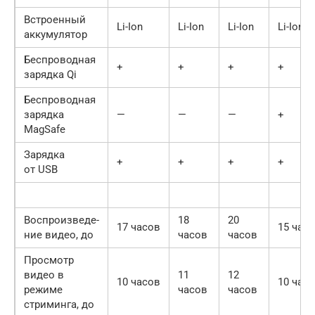
Встроенный
Li-Ion
Li-Ion
Li-Ion
Li-Ion
аккумулятор
Беспроводная
+
+
+
+
зарядка Qi
Беспроводная
зарядка
—
—
—
+
MagSafe
Зарядка
+
+
+
+
от USB
Воспроизведе­
18
20
17 часов
15 час
ние видео, до
часов
часов
Просмотр
видео в
11
12
10 часов
10 час
режиме
часов
часов
стриминга, до