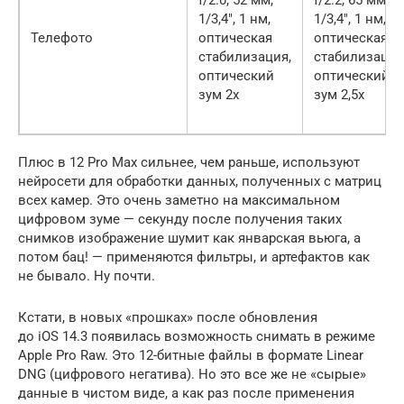
f/2.0, 52 мм,
f/2.2, 65 мм,
1/3,4″, 1 нм,
1/3,4″, 1 нм,
Телефото
оптическая
оптическая
стабилизация,
стабилизация
оптический
оптический
зум 2x
зум 2,5x
Плюс в 12 Pro Max сильнее, чем раньше, используют
нейросети для обработки данных, полученных с матриц
всех камер. Это очень заметно на максимальном
цифровом зуме — секунду после получения таких
снимков изображение шумит как январская вьюга, а
потом бац! — применяются фильтры, и артефактов как
не бывало. Ну почти.
Кстати, в новых «прошках» после обновления
до iOS 14.3 появилась возможность снимать в режиме
Apple Pro Raw. Это 12-битные файлы в формате Linear
DNG (цифрового негатива). Но это все же не «сырые»
данные в чистом виде, а как раз после применения