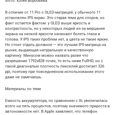
Фото: Юлия Воробьева
В отличие от 11 Pro c OLED-матрицей, у обычного 11
установлен IPS-экран. Это старая тема для споров, но
факт остается фактом: у OLED выше яркость и
контрастность, но у некоторых людей из-за мерцания
экрана на низкой яркости начинают болеть глаза и
голова. У IPS таких проблем нет, а цвета не такие яркие.
Но стоит отдать должное — это лучшая IPS-матрица на
рынке, выдающая натуральную и качественную
картинку. Минусом можно назвать разве что
разрешение 1792х828 точек, то есть ниже FullHD, но с
такой диагональю плотность пикселей достигает 326
ppi, поэтому при повседневном использовании этого
даже не замечаешь.
Материалы по теме
Емкость аккумулятора, по сравнению с Xr, увеличилась
всего на пять процентов, поэтому значимого прироста в
автономности нет. В Apple заявляют, что телефон