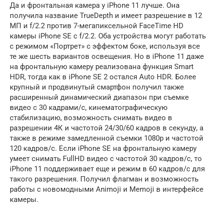
Да и фронтальная камера у iPhone 11 лучше. Она
получила название TrueDepth и имеет разрешение в 12
МП и f/2.2 против 7-мегапиксельной FaceTime HD
камеры iPhone SE с f/2.2. Оба устройства могут работать
с режимом «Портрет» с эффектом боке, используя все
те же шесть вариантов освещения. Но в iPhone 11 даже
на фронтальную камеру реализована функция Smart
HDR, тогда как в iPhone SE 2 остался Auto HDR. Более
крупный и продвинутый смартфон получил также
расширенный динамический диапазон при съемке
видео с 30 кадрами/с, кинематографическую
стабилизацию, возможность снимать видео в
разрешении 4К и частотой 24/30/60 кадров в секунду, а
также в режиме замедленной съемки 1080p и частотой
120 кадров/с. Если iPhone SE на фронтальную камеру
умеет снимать FullHD видео с частотой 30 кадров/с, то
iPhone 11 поддерживает еще и режим в 60 кадров/с для
такого разрешения. Получил флагман и возможность
работы с новомодными Animoji и Memoji в интерфейсе
камеры.