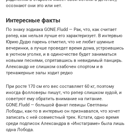
осознают они это или нет.
Интересные факты
По знаку зодиака GONE.Fludd — Рак, что, как считает
рэпер, как нельзя лучше его характеризует. В интервью
Юрию Дудю парень отметил, что не любит шумные
вечеринки, а лучше проведет время дома, устроившись
в уютном уголке, и в одиночестве будет заниматься
новыми песнями, спрятавшись в невидимый панцирь.
Александр не слишком озабочен спортом и в
тренажерные залы ходит редко
При росте 170 см его вес составляет 60 кг, поэтому
иногда фолловеры пишут, что рэпер слишком худой, и
советуют ему обратить внимание на питание.
GONE.Fludd — большой фанат певицы Светланы
Лободы, как-то в интервью он признавался, что хочет
записать с ней совместный трек. Кстати, одно время
среди подписок Александра в «Инстаграме» была лишь
одна Лобода.