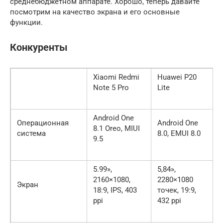
среднебюджетном аппарате. Хорошо, теперь давайте
посмотрим на качество экрана и его основные
функции.
Конкуренты
Xiaomi Redmi
Huawei P20
Note 5 Pro
Lite
Android One
Операционная
Android One
8.1 Oreo, MIUI
система
8.0, EMUI 8.0
9.5
5.99»,
5,84»,
2160×1080,
2280×1080
Экран
18:9, IPS, 403
точек, 19:9,
ppi
432 ppi