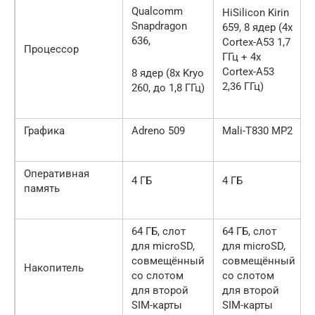
Qualcomm
HiSilicon Kirin
Snapdragon
659, 8 ядер (4x
636,
Cortex-A53 1,7
Процессор
ГГц + 4x
Cortex-A53
8 ядер (8x Kryo
2,36 ГГц)
260, до 1,8 ГГц)
Графика
Adreno 509
Mali-T830 MP2
Оперативная
4 ГБ
4 ГБ
память
64 ГБ, слот
64 ГБ, слот
для microSD,
для microSD,
совмещённый
совмещённый
Накопитель
со слотом
со слотом
для второй
для второй
SIM-карты
SIM-карты