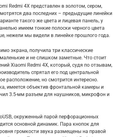
omi Redmi 4X представлен в золотом, сером,
смотрятся два последних – предыдущие линейки
арианте такого же цвета и лицевая панель, у
 панелью имеем тонкие полоски черного цвета
ше, нежели мы видели в линейке прошлого года.
мимо экрана, получила три классические
 маленькие и не слишком заметные. Что стоит
ний Xiaomi Redmi 4X, который, судя по отзывам,
оизводитель спрятал его под центральной
е расположение, но смотрится интересно.
ка, имеется объектив фронтальной камеры и
учил 3.5-мм разъем для наушников, микрофон и
roUSB, окруженный парой перфорационных
одится основной динамик. Пара кнопок для
уровня громкости звука размещены на правой