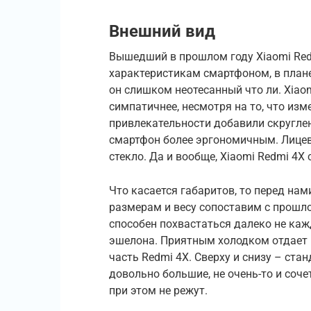
Внешний вид
Вышедший в прошлом году Xiaomi Redm
характеристикам смартфоном, в плане
он слишком неотесанный что ли. Xiao
симпатичнее, несмотря на то, что из
привлекательности добавили скруглен
смартфон более эргономичным. Лицево
стекло. Да и вообще, Xiaomi Redmi 4X
Что касается габаритов, то перед на
размерам и весу сопоставим с прошло
способен похвастаться далеко не ка
эшелона. Приятным холодком отдает 
часть Redmi 4X. Сверху и снизу – ста
довольно большие, не очень-то и соче
при этом не режут.