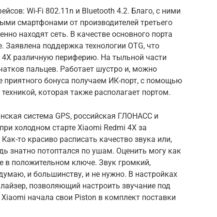
сов: Wi-Fi 802.11n и Bluetooth 4.2. Благо, с ними
выми смартфонами от производителей третьего
ренно находят сеть. В качестве основного порта
. Заявлена поддержка технологии OTG, что
i 4X различную периферию. На тыльной части
атков пальцев. Работает шустро и, можно
ве приятного бонуса получаем ИК-порт, с помощью
техникой, которая также располагает портом.
нская система GPS, российская ГЛОНАСС и
при холодном старте Xiaomi Redmi 4X за
Как-то красиво расписать качество звука или,
едь знатно потоптался по ушам. Оценить могу как
рее в положительном ключе. Звук громкий,
думаю, и большинству, и не нужно. В настройках
лайзер, позволяющий настроить звучание под
Xiaomi начала свои Piston в комплект поставки