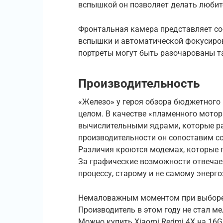
вспышкой он позволяет делать любит
Фронтальная камера представляет со
вспышки и автоматической фокусиров
портреты могут быть разочарованы т
Производительность
«Железо» у героя обзора бюджетного к
целом. В качестве «пламенного мотор
вычислительными ядрами, которые раб
производительности он сопоставим со
Различия кроются модемах, которые 
За графические возможности отвечает
процессу, старому и не самому энерг
Немаловажным моментом при выборе в
Производитель в этом году не стал м
Можно купить Xiaomi Redmi 4X на 16G