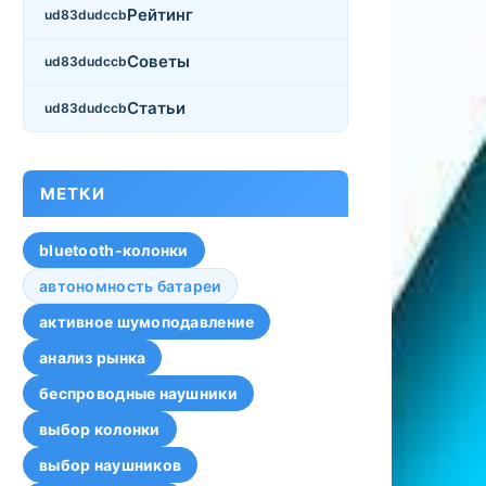
Рейтинг
Советы
Статьи
МЕТКИ
bluetooth-колонки
автономность батареи
активное шумоподавление
анализ рынка
беспроводные наушники
выбор колонки
выбор наушников