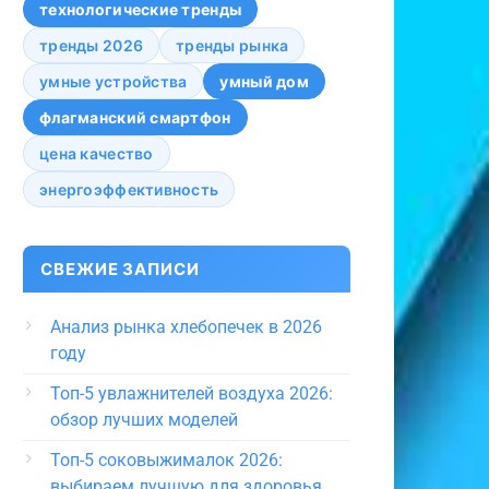
технологические тренды
тренды 2026
тренды рынка
умные устройства
умный дом
флагманский смартфон
цена качество
энергоэффективность
СВЕЖИЕ ЗАПИСИ
Анализ рынка хлебопечек в 2026
году
Топ-5 увлажнителей воздуха 2026:
обзор лучших моделей
Топ-5 соковыжималок 2026:
выбираем лучшую для здоровья