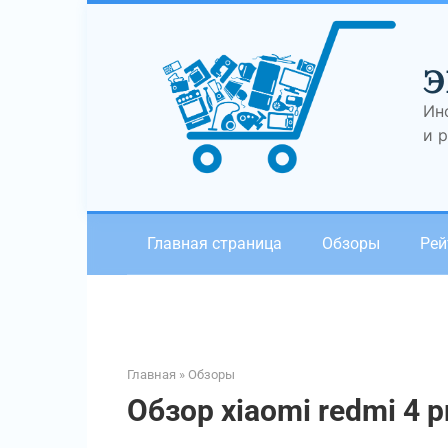
Перейти
к
контенту
Э
Ин
и 
Главная страница
Обзоры
Рей
Главная
»
Обзоры
Обзор xiaomi redmi 4 p