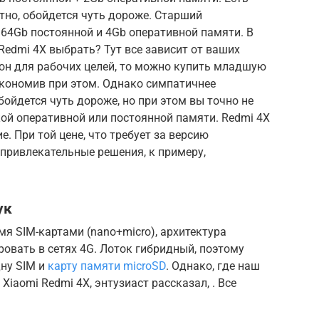
нятно, обойдется чуть дороже. Старший
 64Gb постоянной и 4Gb оперативной памяти. В
Redmi 4X выбрать? Тут все зависит от ваших
он для рабочих целей, то можно купить младшую
сэкономив при этом. Однако симпатичнее
бойдется чуть дороже, но при этом вы точно не
ой оперативной или постоянной памяти. Redmi 4X
. При той цене, что требует за версию
 привлекательные решения, к примеру,
ук
я SIM-картами (nano+micro), архитектура
овать в сетях 4G. Лоток гибридный, поэтому
дну SIM и
карту памяти microSD
. Однако, где наш
Xiaomi Redmi 4X, энтузиаст рассказал, . Все