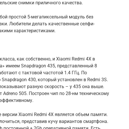
ельские снимки приличного качества.
бой простой 5-мегапиксельный модуль без
ки. Любители делать качественные селфи-
акими характеристиками.
ласса, как собственно, и Xiaomi Redmi 4X в
а» имеем Snapdragon 435, представленный 8
отают с тактовой частотой 1.4 ГГц. По
 Snapdragon 430, который установлен в Redmi 3S.
показывают разную скорость – у 435 она выше.
 Adreno 505. Построен чип по 28-нм техническому
оэффективному.
ерсии Xiaomi Redmi 4X является объем памяти.
елочиться, представив кучу вариантов смартфона.
b постоянной + 2Gb оперативной памяти. Есть