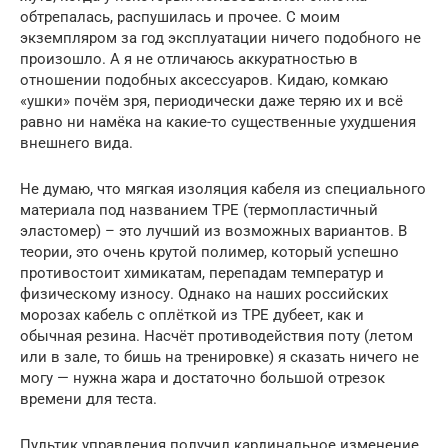
обтрепалась, распушилась и прочее. С моим
экземпляром за год эксплуатации ничего подобного не
произошло. А я не отличаюсь аккуратностью в
отношении подобных аксессуаров. Кидаю, комкаю
«ушки» почём зря, периодически даже теряю их и всё
равно ни намёка на какие-то существенные ухудшения
внешнего вида.
Не думаю, что мягкая изоляция кабеля из специального
материала под названием TPE (термопластичный
эластомер) – это лучший из возможных вариантов. В
теории, это очень крутой полимер, который успешно
противостоит химикатам, перепадам температур и
физическому износу. Однако на наших российских
морозах кабель с оплёткой из TPE дубеет, как и
обычная резина. Насчёт противодействия поту (летом
или в зале, то бишь на тренировке) я сказать ничего не
могу — нужна жара и достаточно большой отрезок
времени для теста.
Пультик управления получил кардинальное изменение