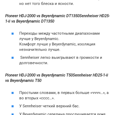
но нет того блеска и ясности.
Pioneer HDJ-2000 vs Beyerdynamic DT1350
Sennheiser HD25-
1-ii vs Beyerdynamic DT1350
Переходы между частотными диапазонами
лучше у Beyerdynamic.
Комфорт лучше у Beyerdynamic, изоляция
незначительно лучше.
Sennheiser легко выигрывают в громкости и
долговечности.
Pioneer HDJ-2000 vs Beyerdynamic T50
Sennheiser HD25-1-ii
vs Beyerdynamic T50
Простыми словами, в первых больше «чччч…», а
во вторых «сссс…».
У Sennheiser четкий верхний бас.
У Beyerdynamic середина прослушивается хуже.