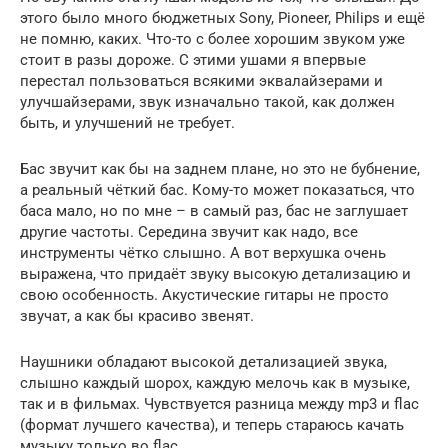
этого было много бюджетных Sony, Pioneer, Philips и ещё
не помню, каких. Что-то с более хорошим звуком уже
стоит в разы дороже. С этими ушами я впервые
перестал пользоваться всякими эквалайзерами и
улучшайзерами, звук изначально такой, как должен
быть, и улучшений не требует.
Бас звучит как бы на заднем плане, но это не бубнение,
а реальный чёткий бас. Кому-то может показаться, что
баса мало, но по мне – в самый раз, бас не заглушает
другие частоты. Середина звучит как надо, все
инструменты чётко слышно. А вот верхушка очень
выражена, что придаёт звуку высокую детализацию и
свою особенность. Акустические гитары не просто
звучат, а как бы красиво звенят.
Наушники обладают высокой детализацией звука,
слышно каждый шорох, каждую мелочь как в музыке,
так и в фильмах. Чувствуется разница между mp3 и flac
(формат лучшего качества), и теперь стараюсь качать
музыку только во flac.