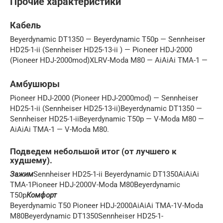
Прочие характеристики
Кабель
Beyerdynamic DT1350 — Beyerdynamic T50p — Sennheiser
HD25-1-ii (Sennheiser HD25-13-ii ) — Pioneer HDJ-2000
(Pioneer HDJ-2000mod)XLRV-Moda M80 — AiAiAi TMA-1 —
Амбушюры
Pioneer HDJ-2000 (Pioneer HDJ-2000mod) — Sennheiser
HD25-1-ii (Sennheiser HD25-13-ii)Beyerdynamic DT1350 —
Sennheiser HD25-1-iiBeyerdynamic T50p — V-Moda M80 —
AiAiAi TMA-1 — V-Moda M80.
Подведем небольшой итог (от лучшего к
худшему).
Зажим
Sennheiser HD25-1-ii Beyerdynamic DT1350AiAiAi
TMA-1Pioneer HDJ-2000V-Moda M80Beyerdynamic
T50p
Комфорт
Beyerdynamic T50 Pioneer HDJ-2000AiAiAi TMA-1V-Moda
M80Beyerdynamic DT1350Sennheiser HD25-1-