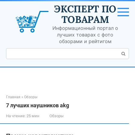
Перейти
ЭКСПЕРТ ПО
к
контенту
ТОВАРАМ
Информационный портал о
лучших товарах с фото
обзорами и рейтигом
Поиск:
Главная
»
Обзоры
7 лучших наушников akg
На чтение:
25 мин
Обзоры