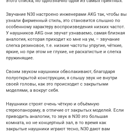
этого списка, но однозначно одни из самых приятных.
Звучание N30 настроено инженерами AKG так, чтобы вы
узнали фирменный стиль, это становится слышно по
особенному характеру воспроизведения низких частот.
У наушников AKG они звучат узнаваемо, самая близкая
аналогия, которая приходит ко мне на ум, – звучание
слегка резиновое, т.е. низкие частоты упругие, чёткие,
яркие, но при этом не глухие, не раскатистые и слегка
пружинящие.
Своим звуком наушники обволакивают, благодаря
полуоткрытой конструкции, я слышу звук не внутри
своей головы, как это происходит с закрытыми
моделями, а вокруг себя.
Наушники строят очень чёткую и объёмную
стереопанораму, в отличие от закрытых моделей. Если
приводить аналогии, то звук в N30 это большая
комната, но не концертный зал, в то время как
закрытые наушники играют тесно, N30 дают вам