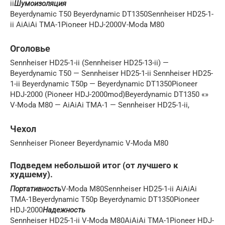
ii
Шумоизоляция
Beyerdynamic T50 Beyerdynamic DT1350Sennheiser HD25-1-
ii AiAiAi TMA-1Pioneer HDJ-2000V-Moda M80
Оголовье
Sennheiser HD25-1-ii (Sennheiser HD25-13-ii) —
Beyerdynamic T50 — Sennheiser HD25-1-ii Sennheiser HD25-
1-ii Beyerdynamic T50p — Beyerdynamic DT1350Pioneer
HDJ-2000 (Pioneer HDJ-2000mod)Beyerdynamic DT1350 «»
V-Moda M80 — AiAiAi TMA-1 — Sennheiser HD25-1-ii,
Чехол
Sennheiser Pioneer Beyerdynamic V-Moda M80
Подведем небольшой итог (от лучшего к
худшему).
Портативность
V-Moda M80Sennheiser HD25-1-ii AiAiAi
TMA-1Beyerdynamic T50p Beyerdynamic DT1350Pioneer
HDJ-2000
Надежность
Sennheiser HD25-1-ii V-Moda M80AiAiAi TMA-1Pioneer HDJ-