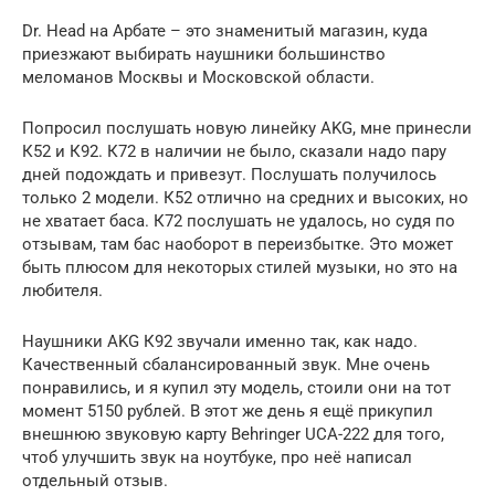
Dr. Head на Арбате – это знаменитый магазин, куда
приезжают выбирать наушники большинство
меломанов Москвы и Московской области.
Попросил послушать новую линейку AKG, мне принесли
К52 и К92. К72 в наличии не было, сказали надо пару
дней подождать и привезут. Послушать получилось
только 2 модели. К52 отлично на средних и высоких, но
не хватает баса. К72 послушать не удалось, но судя по
отзывам, там бас наоборот в переизбытке. Это может
быть плюсом для некоторых стилей музыки, но это на
любителя.
Наушники AKG К92 звучали именно так, как надо.
Качественный сбалансированный звук. Мне очень
понравились, и я купил эту модель, стоили они на тот
момент 5150 рублей. В этот же день я ещё прикупил
внешнюю звуковую карту Behringer UCA-222 для того,
чтоб улучшить звук на ноутбуке, про неё написал
отдельный отзыв.