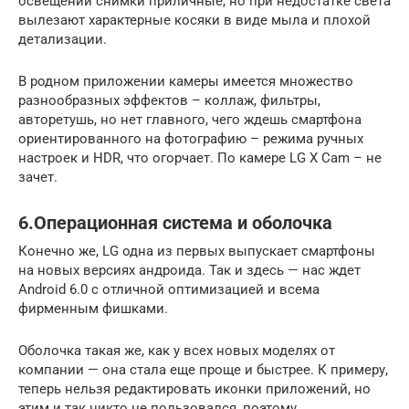
освещении снимки приличные, но при недостатке света
вылезают характерные косяки в виде мыла и плохой
детализации.
В родном приложении камеры имеется множество
разнообразных эффектов – коллаж, фильтры,
авторетушь, но нет главного, чего ждешь смартфона
ориентированного на фотографию – режима ручных
настроек и HDR, что огорчает. По камере LG X Cam – не
зачет.
6.Операционная система и оболочка
Конечно же, LG одна из первых выпускает смартфоны
на новых версиях андроида. Так и здесь — нас ждет
Android 6.0 с отличной оптимизацией и всема
фирменным фишками.
Оболочка такая же, как у всех новых моделях от
компании — она стала еще проще и быстрее. К примеру,
теперь нельзя редактировать иконки приложений, но
этим и так никто не пользовался, поэтому