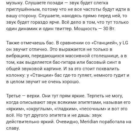
музыку. Слушаете позади — звук будет слегка
приглушённым, потому что не все частоты будут идти в
вашу сторону. Слушаете, находясь прямо перед ней, то
звук будет гораздо ярче. Всё дело в том, что тут только
один динамик и один твиттер. Мощность — 30 Вт.
Также отмечаешь бас. В сравнении со «Станцией», у LG
он звучит отлично. Это выражается не только в
вибрациях, передающихся массивной столешнице, а в
том, как выделяется бас-гитара или басовый синт в
общей звуковой картине. И за это стоит похвалить
колонку: у «Станции» бас где-то гуляет, немного гудит и
в целом звучит не очень хорошо.
Третье — верхи. Они тут прям яркие. Терпеть не могу,
когда описывают звук всякими эпитетами, называя его
«ярким», «округлым», «гладким», «песочным» и вот это
всё. Но тут другого эпитета и не дашь: звук
действительно яркий. Очевидно, Meridian поработала на
славу.