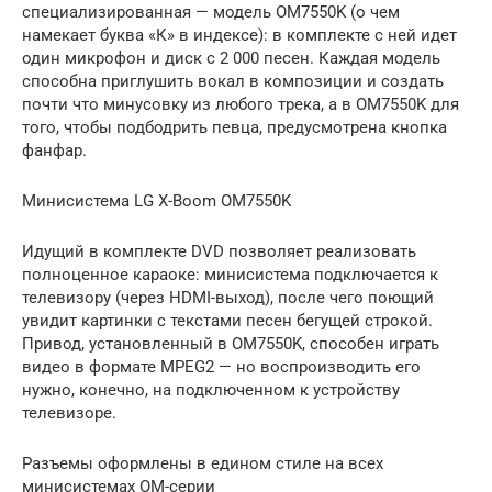
специализированная — модель OM7550K (о чем
намекает буква «К» в индексе): в комплекте с ней идет
один микрофон и диск с 2 000 песен. Каждая модель
способна приглушить вокал в композиции и создать
почти что минусовку из любого трека, а в OM7550K для
того, чтобы подбодрить певца, предусмотрена кнопка
фанфар.
Минисистема LG X-Boom OM7550K
Идущий в комплекте DVD позволяет реализовать
полноценное караоке: минисистема подключается к
телевизору (через HDMI-выход), после чего поющий
увидит картинки с текстами песен бегущей строкой.
Привод, установленный в OM7550K, способен играть
видео в формате MPEG2 — но воспроизводить его
нужно, конечно, на подключенном к устройству
телевизоре.
Разъемы оформлены в едином стиле на всех
минисистемах OM-серии