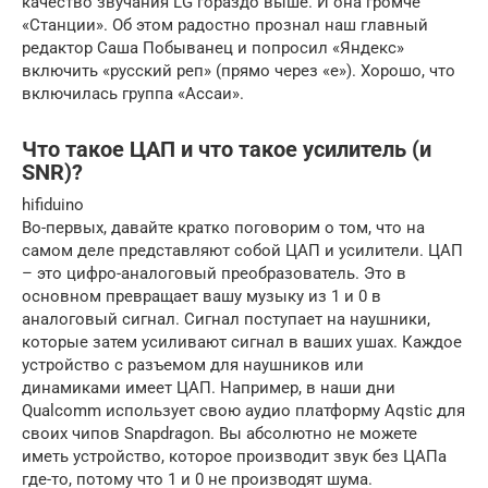
качество звучания LG гораздо выше. И она громче
«Станции». Об этом радостно прознал наш главный
редактор Саша Побыванец и попросил «Яндекс»
включить «русский реп» (прямо через «е»). Хорошо, что
включилась группа «Ассаи».
Что такое ЦАП и что такое усилитель (и
SNR)?
hifiduino
Во-первых, давайте кратко поговорим о том, что на
самом деле представляют собой ЦАП и усилители. ЦАП
– это цифро-аналоговый преобразователь. Это в
основном превращает вашу музыку из 1 и 0 в
аналоговый сигнал. Сигнал поступает на наушники,
которые затем усиливают сигнал в ваших ушах. Каждое
устройство с разъемом для наушников или
динамиками имеет ЦАП. Например, в наши дни
Qualcomm использует свою аудио платформу Aqstic для
своих чипов Snapdragon. Вы абсолютно не можете
иметь устройство, которое производит звук без ЦАПа
где-то, потому что 1 и 0 не производят шума.