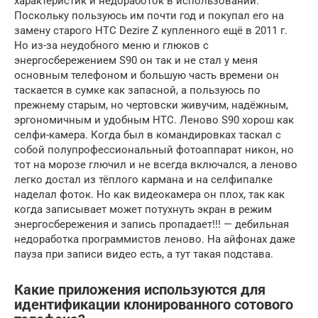
характеристик и недоработок в использовании.
Поскольку пользуюсь им почти год и покупал его на
замену старого HTC Dezire Z купленного ещё в 2011 г.
Но из-за неудобного меню и глюков с
энергосбережением S90 он так и не стал у меня
основным телефоном и большую часть времени он
таскается в сумке как запасной, а пользуюсь по
прежнему старым, но чертовски живучим, надёжным,
эргономичным и удобным HTC. Леново S90 хорош как
селфи-камера. Когда был в командировках таскал с
собой полупрофессиональный фотоаппарат никон, но
тот на морозе глючил и не всегда включался, а леново
легко достал из тёплого кармана и на селфипалке
наделал фоток. Но как видеокамера он плох, так как
когда записывает может потухнуть экран в режим
энергосбережения и запись пропадает!!! — дебильная
недоработка программистов леново. На айфонах даже
пауза при записи видео есть, а тут такая подстава.
Какие приложения используются для
идентификации клонированного сотового