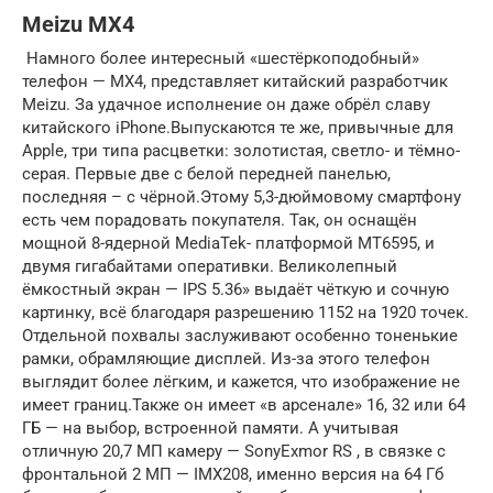
Meizu MX4
Намного более интересный «шестёркоподобный»
телефон — MX4, представляет китайский разработчик
Meizu. За удачное исполнение он даже обрёл славу
китайского iPhone.Выпускаются те же, привычные для
Apple, три типа расцветки: золотистая, светло- и тёмно-
серая. Первые две с белой передней панелью,
последняя – с чёрной.Этому 5,3-дюймовому смартфону
есть чем порадовать покупателя. Так, он оснащён
мощной 8-ядерной MediaTek- платформой MT6595, и
двумя гигабайтами оперативки. Великолепный
ёмкостный экран — IPS 5.36» выдаёт чёткую и сочную
картинку, всё благодаря разрешению 1152 на 1920 точек.
Отдельной похвалы заслуживают особенно тоненькие
рамки, обрамляющие дисплей. Из-за этого телефон
выглядит более лёгким, и кажется, что изображение не
имеет границ.Также он имеет «в арсенале» 16, 32 или 64
ГБ — на выбор, встроенной памяти. А учитывая
отличную 20,7 МП камеру — SonyExmor RS , в связке с
фронтальной 2 МП — IMX208, именно версия на 64 Гб