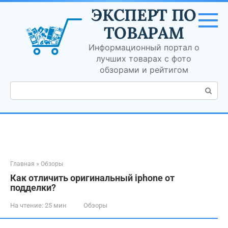
Перейти
ЭКСПЕРТ ПО
к
контенту
ТОВАРАМ
Информационный портал о
лучших товарах с фото
обзорами и рейтигом
Поиск:
Главная
»
Обзоры
Как отличить оригинальный iphone от
подделки?
На чтение:
25 мин
Обзоры