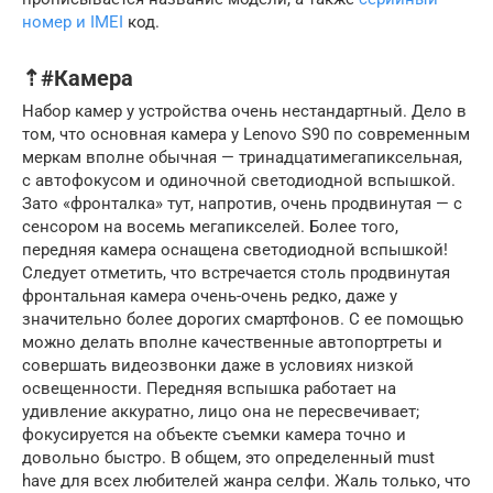
номер и IMEI
код.
⇡#Камера
Набор камер у устройства очень нестандартный. Дело в
том, что основная камера у Lenovo S90 по современным
меркам вполне обычная — тринадцатимегапиксельная,
с автофокусом и одиночной светодиодной вспышкой.
Зато «фронталка» тут, напротив, очень продвинутая — с
сенсором на восемь мегапикселей. Более того,
передняя камера оснащена светодиодной вспышкой!
Следует отметить, что встречается столь продвинутая
фронтальная камера очень-очень редко, даже у
значительно более дорогих смартфонов. С ее помощью
можно делать вполне качественные автопортреты и
совершать видеозвонки даже в условиях низкой
освещенности. Передняя вспышка работает на
удивление аккуратно, лицо она не пересвечивает;
фокусируется на объекте съемки камера точно и
довольно быстро. В общем, это определенный must
have для всех любителей жанра селфи. Жаль только, что