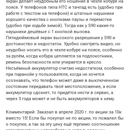
экран делает неудобным его ношение в чехле кобуре на
поясе. У телефонов типа HTC и тачпад есть (удобно при
работе с текстом на телефоне) и штатные наушники
хорошего качества с кнопками паузы и перемотки
(удобно при ходьбе зимой). Тогда как у S90 какие-то
наушники дешёвые с 1 кнопкой вызова.
Пятидюймовый экран высокого разрешения у S90 и
достоинство и недостаток. Удобно смотреть видео, но
неудобно носить его в чехле-кобуре на поясе, особенно
за рулём, когда кобура цепляется за подлокотники,
ремень безопасности или упирается в кресло.
Несъёмный аккумулятор считаю недостатком, особенно
при паранойе у пользователя, когда не хочется
осознавать, что телефон может даже в выключенном
состоянии передавать твоё местоположение, а если
аккумулятор сдохнет, то придётся нести в сервис, а
через 3 года может и не быть аккумуляторов к нему.
Комментарий: Заказал в апреле 2020 г. по акции за 10к
вместо 15! Если бы покупал не по акции, то пожалел бы
о покупке, а так за эту цену ещё терпимо соотношение