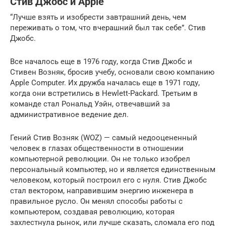
Стив Джобс и Apple
“Лучше взять и изобрести завтрашний день, чем
переживать о том, что вчерашний был так себе”. Стив
Джобс.
Все началось еще в 1976 году, когда Стив Джобс и
Стивен Возняк, бросив учебу, основали свою компанию
Apple Computer. Их дружба началась еще в 1971 году,
когда они встретились в Hewlett-Packard. Третьим в
команде стал Рональд Уэйн, отвечавший за
административное ведение дел.
Гений Стив Возняк (WOZ) — самый недооцененный
человек в глазах общественности в отношении
компьютерной революции. Он не только изобрел
персональный компьютер, но и является единственным
человеком, который построил его с нуля. Стив Джобс
стал вектором, направившим энергию инженера в
правильное русло. Он менял способы работы с
компьютером, создавая революцию, которая
захлестнула рынок, или лучше сказать, сломала его под