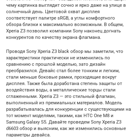
чему картинка выглядит сочно и ярко даже на улице в
солнечный день. Цветовой охват дисплея
соответствует палитре sRGB, а углы комфортного
обзора близки к максимально возможным. В общем,
Xperia Z3 позволил компании Sony наконец догнать
конкурентов по качеству экрана флагмана.
Проводя Sony Xperia Z3 black обзор мы заметили, что
характеристики практически не изменились по
сравнению с прошлой моделью, зато дизайн
преобразился. Девайс стал более тонким и легким,
стали меньше боковые рамки, проходящие вокруг
дисплея. Также была доработана степень защиты от
воздействия воды, а металлические торцы стали
сглаженными. Xperia Z3 — это стильный флагман,
выполненный из премиальных материалов. Модель
разрабатывалась для конкуренции с существующими на
тот момент моделями, такими, как HTC One M8 и
Samsung Galaxy S5. Давайте проведем Sony Xperia Z3
d6603 обзор и выясним, как же изменились основные
параметры девайса.