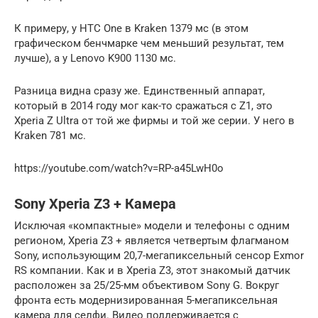
К примеру, у HTC One в Kraken 1379 мс (в этом
графическом бенчмарке чем меньший результат, тем
лучше), а у Lenovo K900 1130 мс.
Разница видна сразу же. Единственный аппарат,
который в 2014 году мог как-то сражаться с Z1, это
Xperia Z Ultra от той же фирмы и той же серии. У него в
Kraken 781 мс.
https://youtube.com/watch?v=RP-a45LwH0o
Sony Xperia Z3 + Камера
Исключая «компактные» модели и телефоны с одним
регионом, Xperia Z3 + является четвертым флагманом
Sony, использующим 20,7-мегапиксельный сенсор Exmor
RS компании. Как и в Xperia Z3, этот знакомый датчик
расположен за 25/25-мм объективом Sony G. Вокруг
фронта есть модернизированная 5-мегапиксельная
камера для селфи. Видео поддерживается с