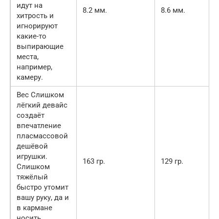
идут на
8.2 мм.
8.6 мм.
хитрость и
игнорируют
какие-то
выпирающие
места,
например,
камеру.
Вес Слишком
лёгкий девайс
создаёт
впечатление
пласмассовой
дешёвой
игрушки.
163 гр.
129 гр.
Слишком
тяжёлый
быстро утомит
вашу руку, да и
в кармане
носить