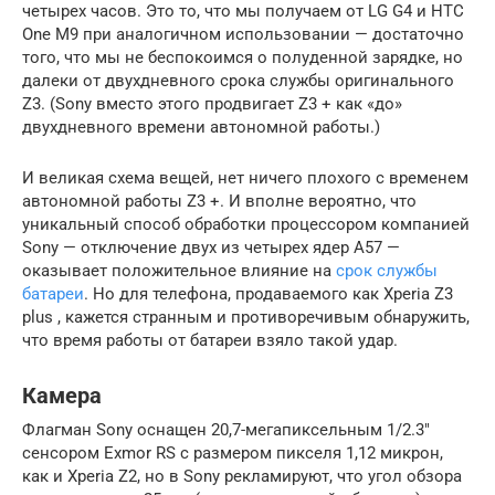
четырех часов. Это то, что мы получаем от LG G4 и HTC
One M9 при аналогичном использовании — достаточно
того, что мы не беспокоимся о полуденной зарядке, но
далеки от двухдневного срока службы оригинального
Z3. (Sony вместо этого продвигает Z3 + как «до»
двухдневного времени автономной работы.)
И великая схема вещей, нет ничего плохого с временем
автономной работы Z3 +. И вполне вероятно, что
уникальный способ обработки процессором компанией
Sony — отключение двух из четырех ядер A57 —
оказывает положительное влияние на
срок службы
батареи
. Но для телефона, продаваемого как Xperia Z3
plus , кажется странным и противоречивым обнаружить,
что время работы от батареи взяло такой удар.
Камера
Флагман Sony оснащен 20,7-мегапиксельным 1/2.3″
сенсором Exmor RS с размером пикселя 1,12 микрон,
как и Xperia Z2, но в Sony рекламируют, что угол обзора