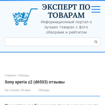
Перейти
ЭКСПЕРТ ПО
к
контенту
ТОВАРАМ
Информационный портал о
лучших товарах с фото
обзорами и рейтигом
Поиск:
Главная
»
Обзоры
Sony xperia z2 (d6503) отзывы
На чтение:
20 мин
Обзоры