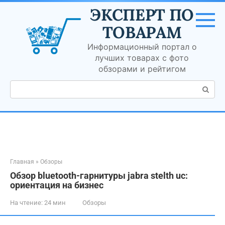
Перейти
ЭКСПЕРТ ПО
к
контенту
ТОВАРАМ
Информационный портал о
лучших товарах с фото
обзорами и рейтигом
Поиск:
Главная
»
Обзоры
Обзор bluetooth-гарнитуры jabra stelth uc:
ориентация на бизнес
На чтение:
24 мин
Обзоры