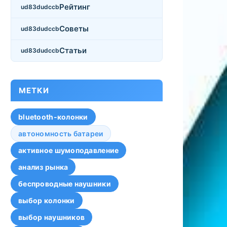
Рейтинг
Советы
Статьи
МЕТКИ
bluetooth-колонки
автономность батареи
активное шумоподавление
анализ рынка
беспроводные наушники
выбор колонки
выбор наушников