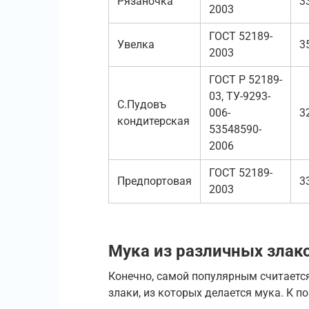
Рязаночка
3
2003
ГОСТ 52189-
Увелка
3
2003
ГОСТ Р 52189-
03, ТУ-9293-
С.Пудовъ
006-
3
кондитерская
53548590-
2006
ГОСТ 52189-
Предпортовая
3
2003
Мука из различных злак
Конечно, самой популярным считается
злаки, из которых делается мука. К 