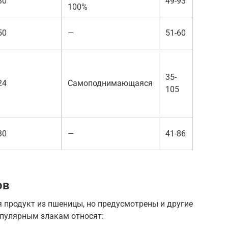
30
49-93
100%
50
—
51-60
35-
24
Самоподнимающаяся
105
30
—
41-86
ов
 продукт из пшеницы, но предусмотрены и другие
популярным злакам относят: