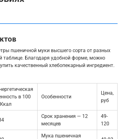
уктов
тры пшеничной муки высшего сорта от разных
й таблице. Благодаря удобной форме, можно
купить качественный хлебопекарный ингредиент.
нергетическая
Цена,
енность в 100
Особенности
руб
, Ккал
Срок хранения — 12
49-
34
месяцев
120
Мука пшеничная