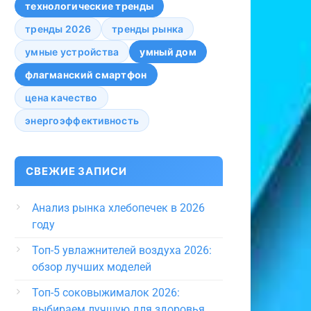
технологические тренды
тренды 2026
тренды рынка
умные устройства
умный дом
флагманский смартфон
цена качество
энергоэффективность
СВЕЖИЕ ЗАПИСИ
Анализ рынка хлебопечек в 2026
году
Топ-5 увлажнителей воздуха 2026:
обзор лучших моделей
Топ-5 соковыжималок 2026:
выбираем лучшую для здоровья