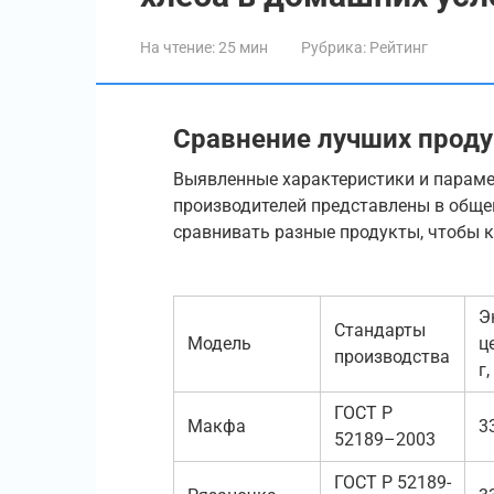
На чтение:
25 мин
Рубрика:
Рейтинг
Сравнение лучших прод
Выявленные характеристики и параме
производителей представлены в обще
сравнивать разные продукты, чтобы 
Э
Стандарты
Модель
ц
производства
г
ГОСТ Р
Макфа
3
52189–2003
ГОСТ Р 52189-