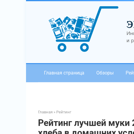
Перейти
к
контенту
Э
Ин
и 
Главная страница
Обзоры
Рей
Главная
»
Рейтинг
Рейтинг лучшей муки 
хлеба в домашних усл