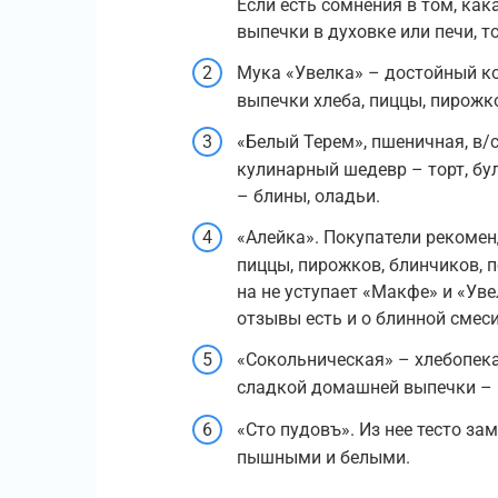
Если есть сомнения в том, как
выпечки в духовке или печи, 
Мука «Увелка» – достойный ко
выпечки хлеба, пиццы, пирожко
«Белый Терем», пшеничная, в/
кулинарный шедевр – торт, бу
– блины, оладьи.
«Алейка». Покупатели рекомен
пиццы, пирожков, блинчиков, 
на не уступает «Макфе» и «Ув
отзывы есть и о блинной смеси
«Сокольническая» – хлебопека
сладкой домашней выпечки – к
«Сто пудовъ». Из нее тесто за
пышными и белыми.