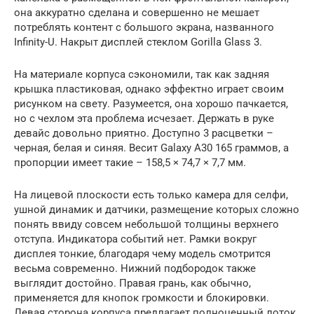
она аккуратно сделана и совершенно не мешает
потреблять контент с большого экрана, названного
Infinity-U. Накрыт дисплей стеклом Gorilla Glass 3.
На материале корпуса сэкономили, так как задняя
крышка пластиковая, однако эффектно играет своим
рисунком на свету. Разумеется, она хорошо пачкается,
но с чехлом эта проблема исчезает. Держать в руке
девайс довольно приятно. Доступно 3 расцветки –
черная, белая и синяя. Весит Galaxy A30 165 граммов, а
пропорции имеет такие – 158,5 × 74,7 × 7,7 мм.
На лицевой плоскости есть только камера для селфи,
ушной динамик и датчики, размещение которых сложно
понять ввиду совсем небольшой толщины верхнего
отступа. Индикатора событий нет. Рамки вокруг
дисплея тонкие, благодаря чему модель смотрится
весьма современно. Нижний подбородок также
выглядит достойно. Правая грань, как обычно,
применяется для кнопок громкости и блокировки.
Левая сторона корпуса предлагает полноценный лоток