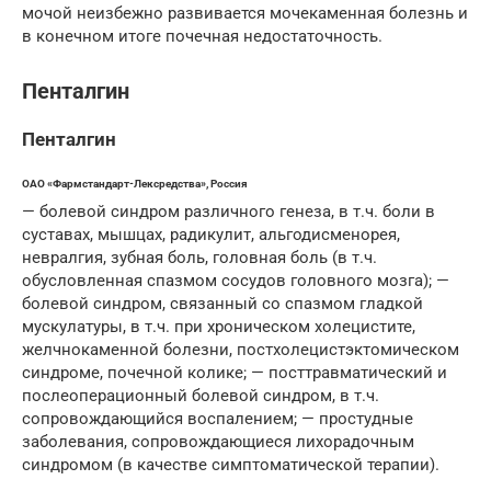
мочой неизбежно развивается мочекаменная болезнь и
в конечном итоге почечная недостаточность.
Пенталгин
Пенталгин
ОАО «Фармстандарт-Лексредства», Россия
— болевой синдром различного генеза, в т.ч. боли в
суставах, мышцах, радикулит, альгодисменорея,
невралгия, зубная боль, головная боль (в т.ч.
обусловленная спазмом сосудов головного мозга); —
болевой синдром, связанный со спазмом гладкой
мускулатуры, в т.ч. при хроническом холецистите,
желчнокаменной болезни, постхолецистэктомическом
синдроме, почечной колике; — посттравматический и
послеоперационный болевой синдром, в т.ч.
сопровождающийся воспалением; — простудные
заболевания, сопровождающиеся лихорадочным
синдромом (в качестве симптоматической терапии).