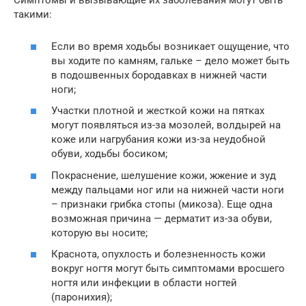
Симптомы и вызывающие их заболевания могут быть
такими:
Если во время ходьбы возникает ощущение, что
вы ходите по камням, гальке – дело может быть
в подошвенных бородавках в нижней части
ноги;
Участки плотной и жесткой кожи на пятках
могут появляться из-за мозолей, волдырей на
коже или нагрубания кожи из-за неудобной
обуви, ходьбы босиком;
Покраснение, шелушение кожи, жжение и зуд
между пальцами ног или на нижней части ноги
– признаки грибка стопы (микоза). Еще одна
возможная причина — дерматит из-за обуви,
которую вы носите;
Краснота, опухлость и болезненность кожи
вокруг ногтя могут быть симптомами вросшего
ногтя или инфекции в области ногтей
(паронихия);