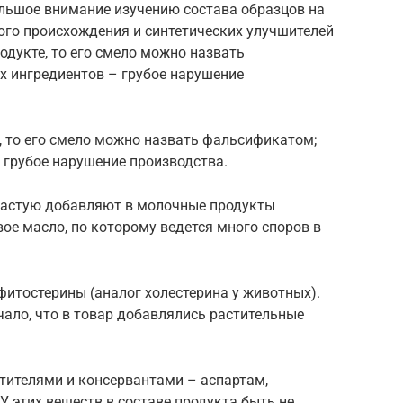
льшое внимание изучению состава образцов на
го происхождения и синтетических улучшителей
одукте, то его смело можно назвать
 ингредиентов – грубое нарушение
, то его смело можно назвать фальсификатом;
 грубое нарушение производства.
частую добавляют в молочные продукты
е масло, по которому ведется много споров в
фитостерины (аналог холестерина у животных).
ало, что в товар добавлялись растительные
тителями и консервантами – аспартам,
У этих веществ в составе продукта быть не