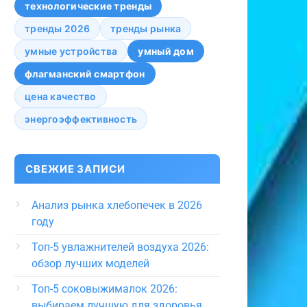
технологические тренды
тренды 2026
тренды рынка
умные устройства
умный дом
флагманский смартфон
цена качество
энергоэффективность
СВЕЖИЕ ЗАПИСИ
Анализ рынка хлебопечек в 2026
году
Топ-5 увлажнителей воздуха 2026:
обзор лучших моделей
Топ-5 соковыжималок 2026:
выбираем лучшую для здоровья