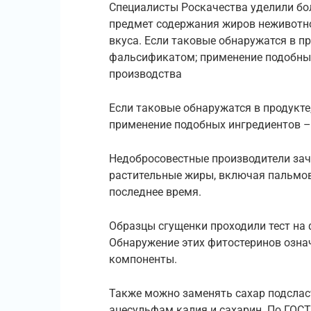
Специалисты Роскачества уделили бо
предмет содержания жиров неживотно
вкуса. Если таковые обнаружатся в пр
фальсификатом; применение подобных
производства
Если таковые обнаружатся в продукте
применение подобных ингредиентов –
Недобросовестные производители за
растительные жиры, включая пальмово
последнее время.
Образцы сгущенки проходили тест на 
Обнаружение этих фитостеринов означ
компоненты.
Также можно заменять сахар подслас
ацесульфам калия и сахарин. По ГОСТ