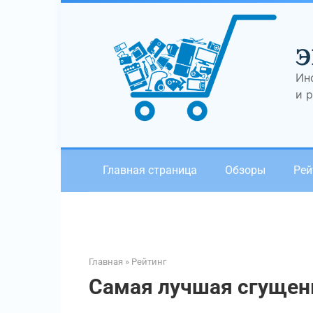
Перейти
к
контенту
Э
Ин
и 
Главная страница
Обзоры
Рей
Главная
»
Рейтинг
Самая лучшая сгущенк