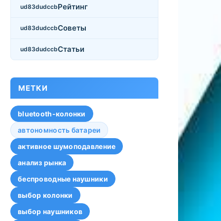
Рейтинг
Советы
Статьи
МЕТКИ
bluetooth-колонки
автономность батареи
активное шумоподавление
анализ рынка
беспроводные наушники
выбор колонки
выбор наушников