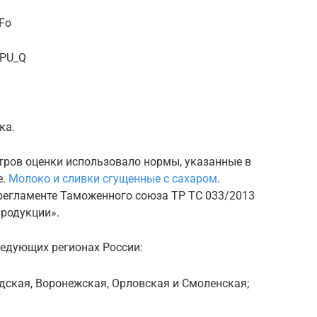
eFo
EPU_Q
ка.
тров оценки использовало нормы, указанные в
е.
Молоко и сливки сгущенные с сахаром
.
 регламенте Таможенного союза ТР ТС 033/2013
продукции».
едующих регионах России:
одская, Воронежская, Орловская и Смоленская;