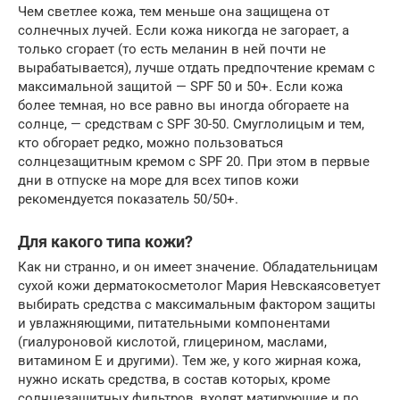
Чем светлее кожа, тем меньше она защищена от
солнечных лучей. Если кожа никогда не загорает, а
только сгорает (то есть меланин в ней почти не
вырабатывается), лучше отдать предпочтение кремам с
максимальной защитой — SPF 50 и 50+. Если кожа
более темная, но все равно вы иногда обгораете на
солнце, — средствам с SPF 30-50. Смуглолицым и тем,
кто обгорает редко, можно пользоваться
солнцезащитным кремом с SPF 20. При этом в первые
дни в отпуске на море для всех типов кожи
рекомендуется показатель 50/50+.
Для какого типа кожи?
Как ни странно, и он имеет значение. Обладательницам
сухой кожи дерматокосметолог Мария Невскаясоветует
выбирать средства с максимальным фактором защиты
и увлажняющими, питательными компонентами
(гиалуроновой кислотой, глицерином, маслами,
витамином E и другими). Тем же, у кого жирная кожа,
нужно искать средства, в состав которых, кроме
солнцезащитных фильтров, входят матирующие и по