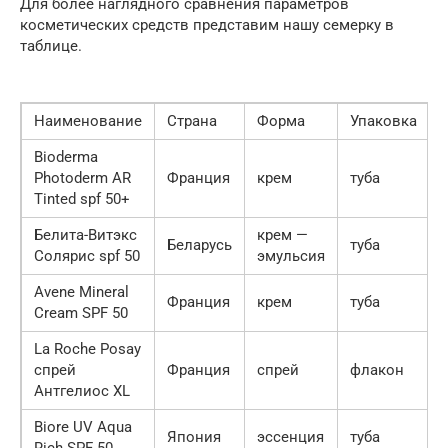
Для более наглядного сравнения параметров
косметических средств представим нашу семерку в
таблице.
Наименование
Страна
Форма
Упаковка
Bioderma
Photoderm AR
Франция
крем
туба
Tinted spf 50+
Белита-Витэкс
крем —
Беларусь
туба
Солярис spf 50
эмульсия
Avene Mineral
Франция
крем
туба
Cream SPF 50
La Roche Posay
спрей
Франция
спрей
флакон
Антгелиос XL
Biore UV Aqua
Япония
эссенция
туба