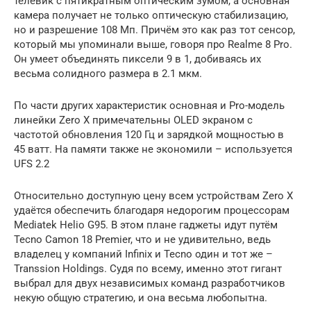
телевик с пятикратным оптическим зумом, а основная
камера получает не только оптическую стабилизацию,
но и разрешение 108 Мп. Причём это как раз тот сенсор,
который мы упоминали выше, говоря про Realme 8 Pro.
Он умеет объединять пиксели 9 в 1, добиваясь их
весьма солидного размера в 2.1 мкм.
По части других характеристик основная и Pro-модель
линейки Zero X примечательны OLED экраном с
частотой обновления 120 Гц и зарядкой мощностью в
45 ватт. На памяти также не экономили – используется
UFS 2.2
Относительно доступную цену всем устройствам Zero X
удаётся обеспечить благодаря недорогим процессорам
Mediatek Helio G95. В этом плане гаджеты идут путём
Tecno Camon 18 Premier, что и не удивительно, ведь
владелец у компаний Infinix и Tecno один и тот же –
Transsion Holdings. Судя по всему, именно этот гигант
выбрал для двух независимых команд разработчиков
некую общую стратегию, и она весьма любопытна.