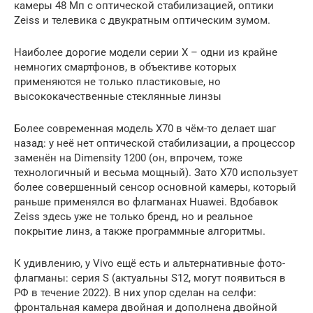
камеры 48 Мп с оптической стабилизацией, оптики
Zeiss и телевика с двукратным оптическим зумом.
Наиболее дорогие модели серии X – одни из крайне
немногих смартфонов, в объективе которых
применяются не только пластиковые, но
высококачественные стеклянные линзы
Более современная модель X70 в чём-то делает шаг
назад: у неё нет оптической стабилизации, а процессор
заменён на Dimensity 1200 (он, впрочем, тоже
технологичный и весьма мощный). Зато X70 использует
более совершенный сенсор основной камеры, который
раньше применялся во флагманах Huawei. Вдобавок
Zeiss здесь уже не только бренд, но и реальное
покрытие линз, а также программные алгоритмы.
К удивлению, у Vivo ещё есть и альтернативные фото-
флагманы: серия S (актуальны S12, могут появиться в
РФ в течение 2022). В них упор сделан на селфи:
фронтальная камера двойная и дополнена двойной