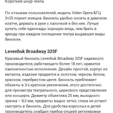
Короткий шнур чехла.
По отзывам пользователей, модель Veber Opera БГЦ
3×25 лорнет изящна. Бинокль удобно носить в дамском
клатче, держать в руке с палочкой и без нее. Лучше
купить себе единожды хорошую вещь, чем брать в
аренду при каждом посещении театра выдавшие виды
бинокли.
Levenhuk Broadway 325F
Красивый бинокль Levenhuk Broadway 325F надежного
производителя, работающего более 18 лет, нравится
лаконичностью исполнения. Дизайн простой, корпус из
металла, изделие продается в золотом, черном, белом,
красном, серебристом цвете. Бинокль приближает
объекты в 3-х кратном увеличении, этого достаточно
для просмотра театрального, циркового представления
или концерта. Диаметр объектива 25 мм, выходного
зрачка – 8,3 мм, предметы видно четко, глаза не устают
смотреть в бинокль. Для удобства взрослых и детей
производитель снабдил прибор опцией регулировки