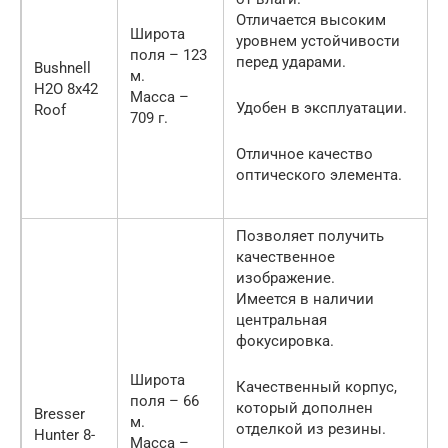
Отличается высоким
Широта
уровнем устойчивости
поля – 123
перед ударами.
Bushnell
м.
H2O 8х42
Масса –
Удобен в эксплуатации.
Roof
709 г.
Отличное качество
оптического элемента.
Позволяет получить
качественное
изображение.
Имеется в наличии
центральная
фокусировка.
Широта
Качественный корпус,
поля – 66
который дополнен
Bresser
м.
отделкой из резины.
Hunter 8-
Масса –