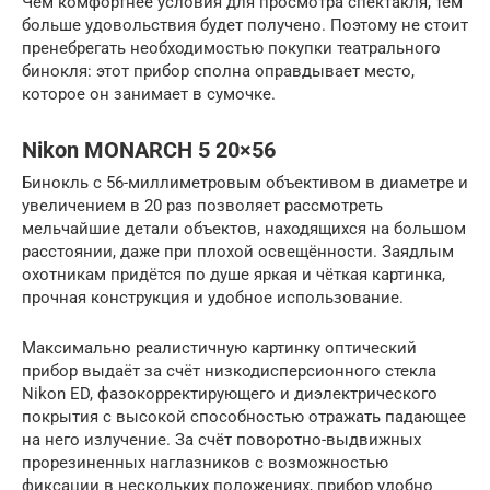
Чем комфортнее условия для просмотра спектакля, тем
больше удовольствия будет получено. Поэтому не стоит
пренебрегать необходимостью покупки театрального
бинокля: этот прибор сполна оправдывает место,
которое он занимает в сумочке.
Nikon MONARCH 5 20×56
Бинокль с 56-миллиметровым объективом в диаметре и
увеличением в 20 раз позволяет рассмотреть
мельчайшие детали объектов, находящихся на большом
расстоянии, даже при плохой освещённости. Заядлым
охотникам придётся по душе яркая и чёткая картинка,
прочная конструкция и удобное использование.
Максимально реалистичную картинку оптический
прибор выдаёт за счёт низкодисперсионного стекла
Nikon ED, фазокорректирующего и диэлектрического
покрытия с высокой способностью отражать падающее
на него излучение. За счёт поворотно-выдвижных
прорезиненных наглазников с возможностью
фиксации в нескольких положениях, прибор удобно