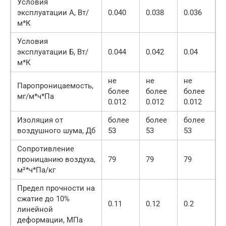
Условия
эксплуатации А, Вт/
0.040
0.038
0.036
м*К
Условия
эксплуатации Б, Вт/
0.044
0.042
0.04
м*К
не
не
не
Паропроницаемость,
более
более
более
мг/м*ч*Па
0.012
0.012
0.012
Изоляция от
более
более
более
воздушного шума, Дб
53
53
53
Сопротивление
проницанию воздуха,
79
79
79
м²*ч*Па/кг
Предел прочности на
сжатие до 10%
0.11
0.12
0.2
линейной
деформации, МПа