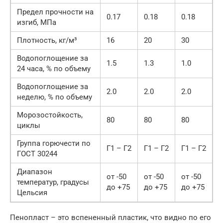
Предел прочности на
0.17
0.18
0.18
изгиб, МПа
Плотность, кг/м³
16
20
30
Водопоглощение за
1.5
1.3
1.0
24 часа, % по объему
Водопоглощение за
2.0
2.0
2.0
неделю, % по объему
Морозостойкость,
80
80
80
циклы
Группа горючести по
Г1 – Г2
Г1 – Г2
Г1 – Г2
ГОСТ 30244
Диапазон
от -50
от -50
от -50
температур, градусы
до +75
до +75
до +75
Цельсия
Пенопласт – это вспененный пластик, что видно по его