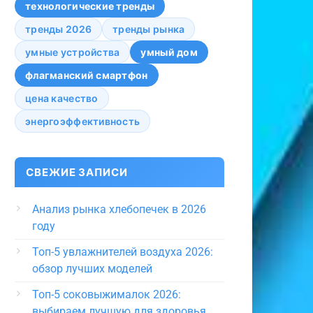
технологические тренды
тренды 2026
тренды рынка
умные устройства
умный дом
флагманский смартфон
цена качество
энергоэффективность
СВЕЖИЕ ЗАПИСИ
Анализ рынка хлебопечек в 2026
году
Топ-5 увлажнителей воздуха 2026:
обзор лучших моделей
Топ-5 соковыжималок 2026:
выбираем лучшую для здоровья