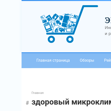
Перейти
к
контенту
Э
Ин
и 
Главная страница
Обзоры
Рей
Главная
здоровый микрокли