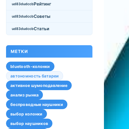
Рейтинг
Советы
Статьи
МЕТКИ
bluetooth-колонки
автономность батареи
активное шумоподавление
анализ рынка
беспроводные наушники
выбор колонки
выбор наушников