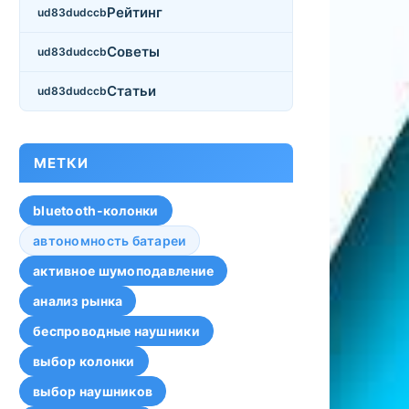
Рейтинг
Советы
Статьи
МЕТКИ
bluetooth-колонки
автономность батареи
активное шумоподавление
анализ рынка
беспроводные наушники
выбор колонки
выбор наушников