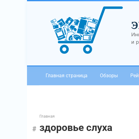
Перейти
к
контенту
Э
Ин
и 
Главная страница
Обзоры
Рей
Главная
здоровье слуха