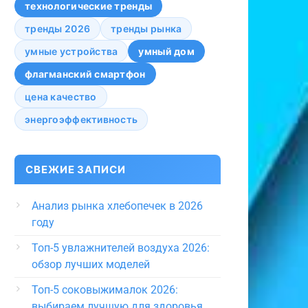
технологические тренды
тренды 2026
тренды рынка
умные устройства
умный дом
флагманский смартфон
цена качество
энергоэффективность
СВЕЖИЕ ЗАПИСИ
Анализ рынка хлебопечек в 2026
году
Топ-5 увлажнителей воздуха 2026:
обзор лучших моделей
Топ-5 соковыжималок 2026:
выбираем лучшую для здоровья