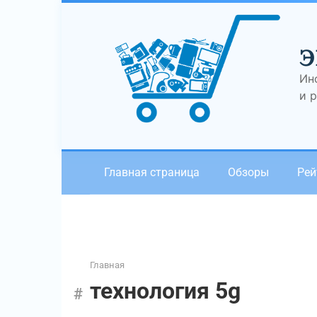
Перейти
к
контенту
Э
Ин
и 
Главная страница
Обзоры
Рей
Главная
технология 5g