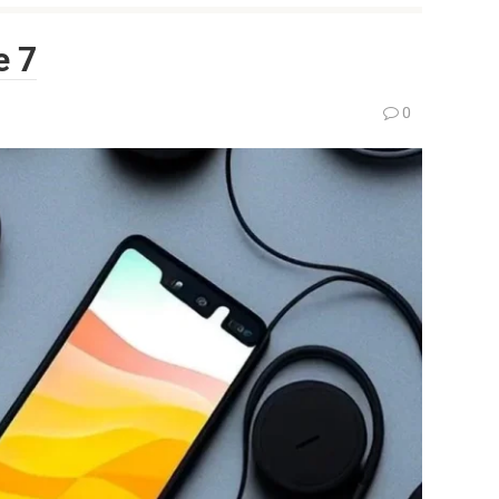
e 7
0