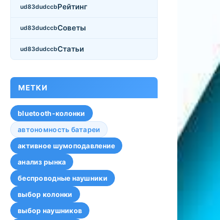
Рейтинг
Советы
Статьи
МЕТКИ
bluetooth-колонки
автономность батареи
активное шумоподавление
анализ рынка
беспроводные наушники
выбор колонки
выбор наушников