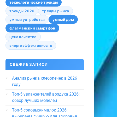
технологические тренды
тренды 2026
тренды рынка
умные устройства
умный дом
флагманский смартфон
цена качество
энергоэффективность
СВЕЖИЕ ЗАПИСИ
Анализ рынка хлебопечек в 2026
году
Топ-5 увлажнителей воздуха 2026:
обзор лучших моделей
Топ-5 соковыжималок 2026:
выбираем лучшую для здоровья