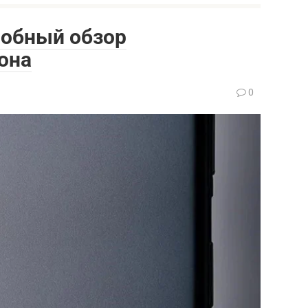
дробный обзор
она
0