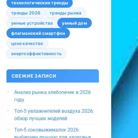
технологические тренды
тренды 2026
тренды рынка
умные устройства
умный дом
флагманский смартфон
цена качество
энергоэффективность
СВЕЖИЕ ЗАПИСИ
Анализ рынка хлебопечек в 2026
году
Топ-5 увлажнителей воздуха 2026:
обзор лучших моделей
Топ-5 соковыжималок 2026:
выбираем лучшую для здоровья