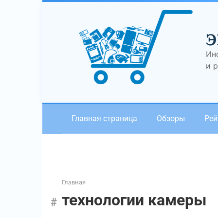
Перейти
к
контенту
Э
Ин
и 
Главная страница
Обзоры
Рей
Главная
технологии камеры