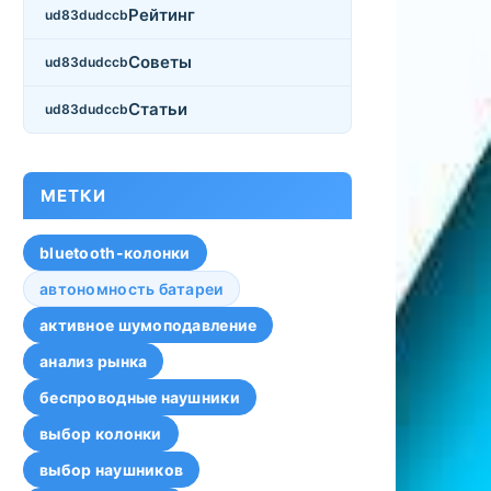
Рейтинг
Советы
Статьи
МЕТКИ
bluetooth-колонки
автономность батареи
активное шумоподавление
анализ рынка
беспроводные наушники
выбор колонки
выбор наушников