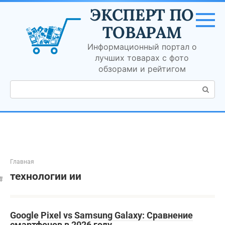
Перейти
ЭКСПЕРТ ПО
к
контенту
ТОВАРАМ
Информационный портал о
лучших товарах с фото
обзорами и рейтигом
Поиск:
Главная
технологии ии
Google Pixel vs Samsung Galaxy: Сравнение
смартфонов в 2026 году