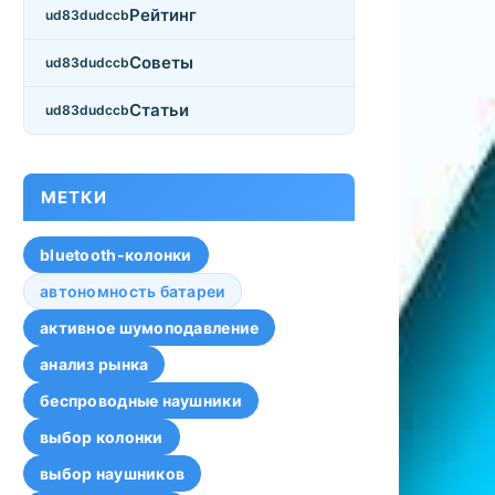
Рейтинг
Советы
Статьи
МЕТКИ
bluetooth-колонки
автономность батареи
активное шумоподавление
анализ рынка
беспроводные наушники
выбор колонки
выбор наушников