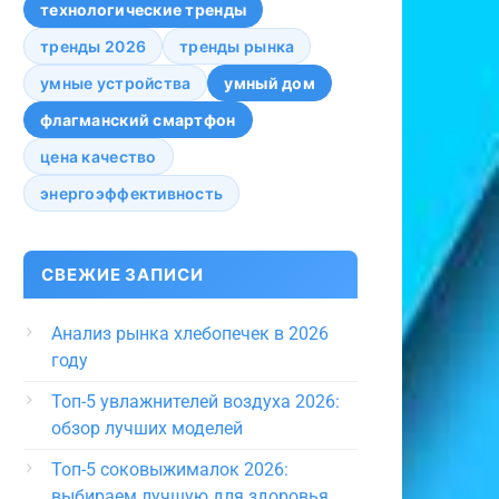
технологические тренды
тренды 2026
тренды рынка
умные устройства
умный дом
флагманский смартфон
цена качество
энергоэффективность
СВЕЖИЕ ЗАПИСИ
Анализ рынка хлебопечек в 2026
году
Топ-5 увлажнителей воздуха 2026:
обзор лучших моделей
Топ-5 соковыжималок 2026:
выбираем лучшую для здоровья