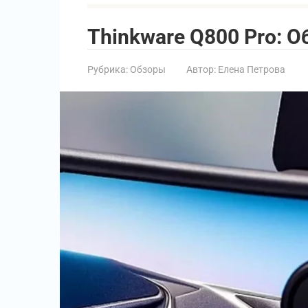
Thinkware Q800 Pro: О
Рубрика:
Обзоры
Автор:
Елена Петрова