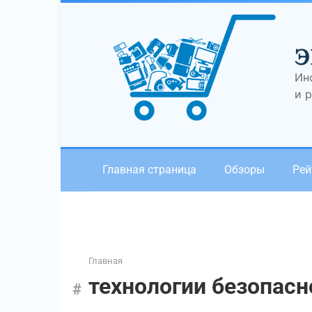
Перейти
к
контенту
Э
Ин
и 
Главная страница
Обзоры
Рей
Главная
технологии безопасн