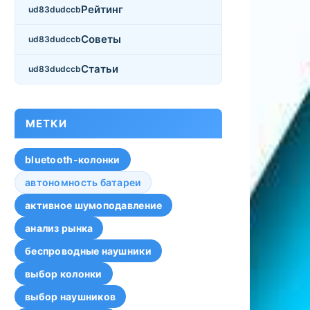
Рейтинг
Советы
Статьи
МЕТКИ
bluetooth-колонки
автономность батареи
активное шумоподавление
анализ рынка
беспроводные наушники
выбор колонки
выбор наушников