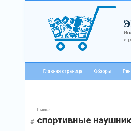
Перейти
к
контенту
Э
Ин
и 
Главная страница
Обзоры
Рей
Главная
спортивные наушни