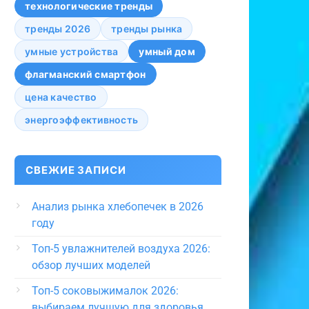
технологические тренды
тренды 2026
тренды рынка
умные устройства
умный дом
флагманский смартфон
цена качество
энергоэффективность
СВЕЖИЕ ЗАПИСИ
Анализ рынка хлебопечек в 2026
году
Топ-5 увлажнителей воздуха 2026:
обзор лучших моделей
Топ-5 соковыжималок 2026:
выбираем лучшую для здоровья