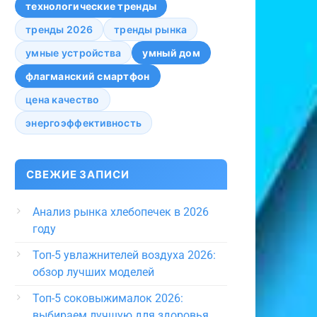
технологические тренды
тренды 2026
тренды рынка
умные устройства
умный дом
флагманский смартфон
цена качество
энергоэффективность
СВЕЖИЕ ЗАПИСИ
Анализ рынка хлебопечек в 2026
году
Топ-5 увлажнителей воздуха 2026:
обзор лучших моделей
Топ-5 соковыжималок 2026:
выбираем лучшую для здоровья