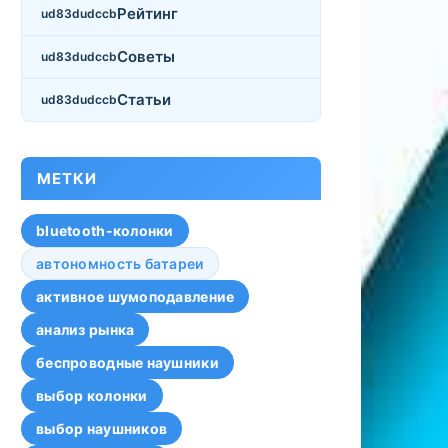
Рейтинг
Советы
Статьи
МЕТКИ
bluetooth-колонки
автономность батареи
активное шумоподавление
анализ рынка
беспроводные наушники
выбор колонки
выбор наушников