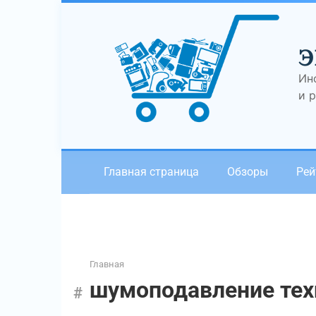
Перейти
к
контенту
Э
Ин
и 
Главная страница
Обзоры
Рей
Главная
шумоподавление тех