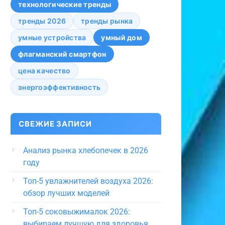
технологические тренды
тренды 2026
тренды рынка
умные устройства
умный дом
флагманский смартфон
цена качество
энергоэффективность
СВЕЖИЕ ЗАПИСИ
Анализ рынка хлебопечек в 2026
году
Топ-5 увлажнителей воздуха 2026:
обзор лучших моделей
Топ-5 соковыжималок 2026:
выбираем лучшую для здоровья