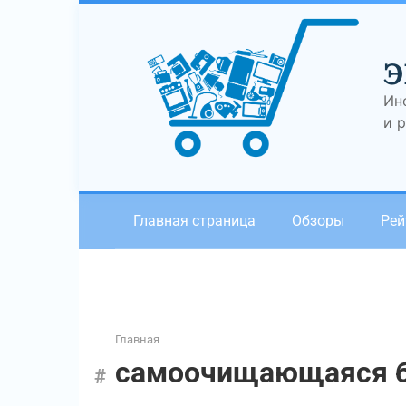
Перейти
к
контенту
Э
Ин
и 
Главная страница
Обзоры
Рей
Главная
самоочищающаяся б