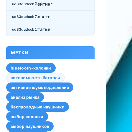
Рейтинг
Советы
Статьи
МЕТКИ
bluetooth-колонки
автономность батареи
активное шумоподавление
анализ рынка
беспроводные наушники
выбор колонки
выбор наушников