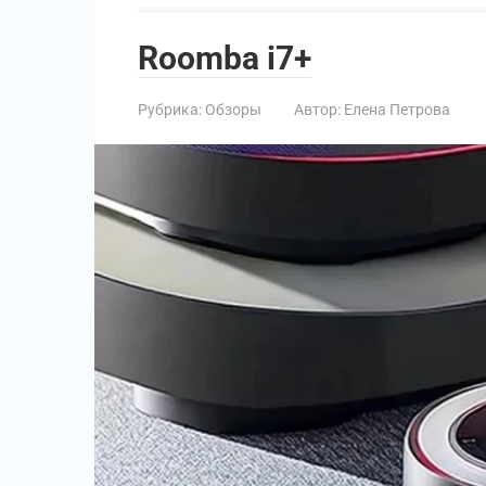
Roomba i7+
Рубрика:
Обзоры
Автор:
Елена Петрова