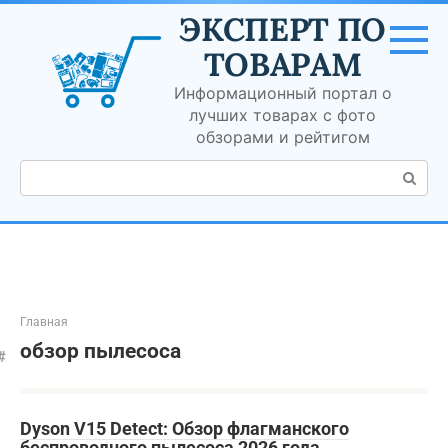
Перейти
ЭКСПЕРТ ПО
к
контенту
ТОВАРАМ
Информационный портал о
лучших товарах с фото
обзорами и рейтигом
Поиск:
Главная
обзор пылесоса
Dyson V15 Detect: Обзор флагманского
беспроводного пылесоса 2026 года