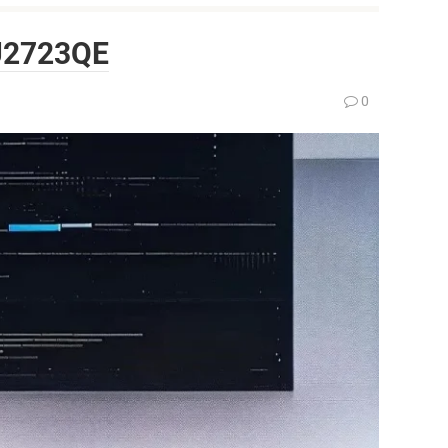
 U2723QE
0