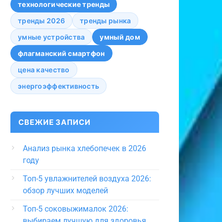
технологические тренды
тренды 2026
тренды рынка
умные устройства
умный дом
флагманский смартфон
цена качество
энергоэффективность
СВЕЖИЕ ЗАПИСИ
Анализ рынка хлебопечек в 2026
году
Топ-5 увлажнителей воздуха 2026:
обзор лучших моделей
Топ-5 соковыжималок 2026:
выбираем лучшую для здоровья