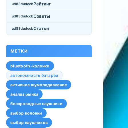
Рейтинг
Советы
Статьи
МЕТКИ
bluetooth-колонки
автономность батареи
активное шумоподавление
анализ рынка
беспроводные наушники
выбор колонки
выбор наушников