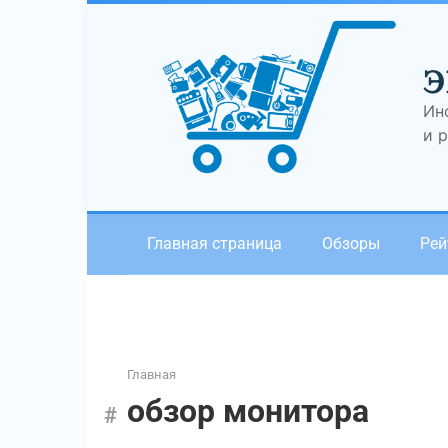
Перейти
к
контенту
Э
Ин
и 
Главная страница
Обзоры
Рей
Главная
обзор монитора