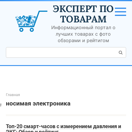
Перейти
ЭКСПЕРТ ПО
к
контенту
ТОВАРАМ
Информационный портал о
лучших товарах с фото
обзорами и рейтигом
Поиск:
Главная
носимая электроника
Топ-20 смарт-часов с измерением давления и
ЭКГ: Обзор и рейтинг