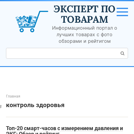
Перейти
ЭКСПЕРТ ПО
к
контенту
ТОВАРАМ
Информационный портал о
лучших товарах с фото
обзорами и рейтигом
Поиск:
Главная
контроль здоровья
Топ-20 смарт-часов с измерением давления и
ЭКГ: Обзор и рейтинг