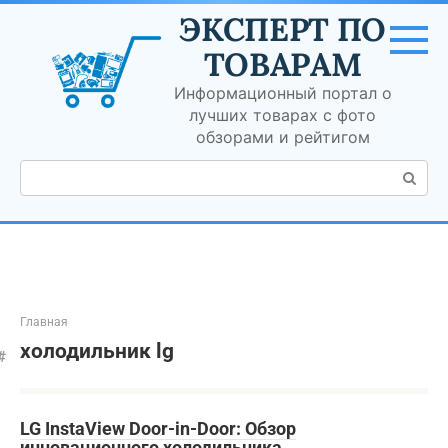
Перейти
ЭКСПЕРТ ПО
к
контенту
ТОВАРАМ
Информационный портал о
лучших товарах с фото
обзорами и рейтигом
Поиск:
Главная
холодильник lg
LG InstaView Door-in-Door: Обзор
инновационного холодильника