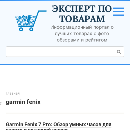
Перейти
ЭКСПЕРТ ПО
к
контенту
ТОВАРАМ
Информационный портал о
лучших товарах с фото
обзорами и рейтигом
Поиск:
Главная
garmin fenix
Garmin Fenix 7 Pro: Обзор умных часов для
спорта и активной жизни