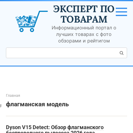
Перейти
ЭКСПЕРТ ПО
к
контенту
ТОВАРАМ
Информационный портал о
лучших товарах с фото
обзорами и рейтигом
Поиск:
Главная
флагманская модель
Dyson V15 Detect: Обзор флагманского
беспроводного пылесоса 2026 года