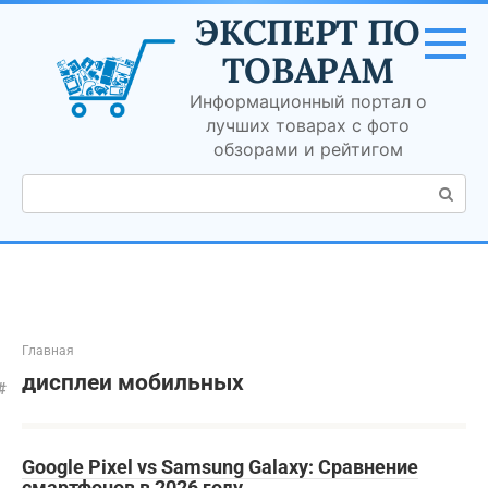
Перейти
ЭКСПЕРТ ПО
к
контенту
ТОВАРАМ
Информационный портал о
лучших товарах с фото
обзорами и рейтигом
Поиск:
Главная
дисплеи мобильных
Google Pixel vs Samsung Galaxy: Сравнение
смартфонов в 2026 году