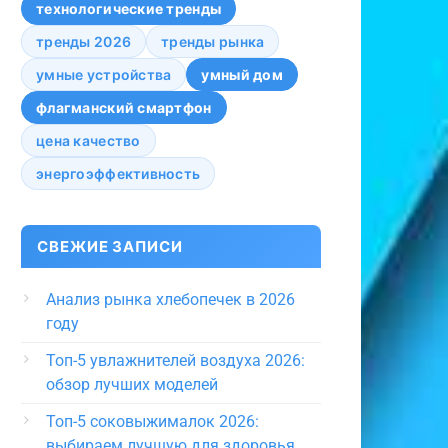
технологические тренды
тренды 2026
тренды рынка
умные устройства
умный дом
флагманский смартфон
цена качество
энергоэффективность
СВЕЖИЕ ЗАПИСИ
Анализ рынка хлебопечек в 2026
году
Топ-5 увлажнителей воздуха 2026:
обзор лучших моделей
Топ-5 соковыжималок 2026:
выбираем лучшую для здоровья