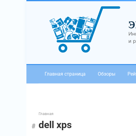
Перейти
к
контенту
Э
Ин
и 
Главная страница
Обзоры
Рей
Главная
dell xps