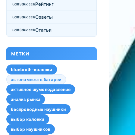
Рейтинг
Советы
Статьи
МЕТКИ
bluetooth-колонки
автономность батареи
активное шумоподавление
анализ рынка
беспроводные наушники
выбор колонки
выбор наушников